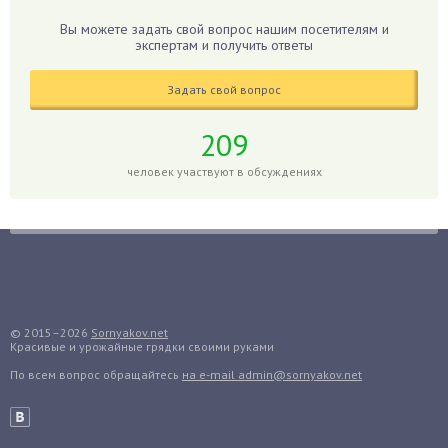
Гибискус
Вы можете задать свой вопрос нашим посетителям и
Гиппеаструм
экспертам и получить ответы
Гладиолусы
Задать свой вопрос
Глоксиния
Годжи
209
Голубика
человек участвуют в обсуждениях
Горох
Гортензия
Гранат
Грибы
Груша
Груши
© 2015–2026
Sornyakov.net
Красивые и урожайные грядки своими руками
Грядки
По всем вопрос обращайтесь
на e-mail admin@sornyakov.net
Гуава
Гузмания
Дайкон