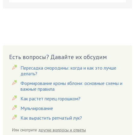
Бобовые
Боярышнык
Бруннера
Брусника
Бузина
Вазоны
Вешенки
Есть вопросы? Давайте их обсудим
Виноград
Пересадка смородины: когда и как это лучше
Вишня
делать?
Вредители
Формирование кроны яблони: основные схемы и
важные правила
Гардения
Гацания
Как растет перец горошком?
Гвоздики
Мульчирование
Георгины
Как вырастить репчатый лук?
Герань
Или смотрите
другие вопросы и ответы
Гиацинт