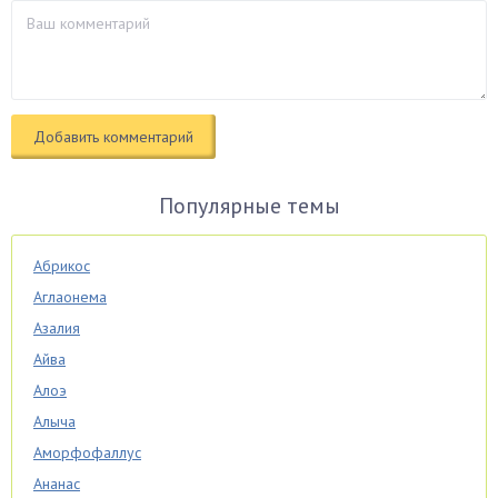
Популярные темы
Абрикос
Аглаонема
Азалия
Айва
Алоэ
Алыча
Аморфофаллус
Ананас