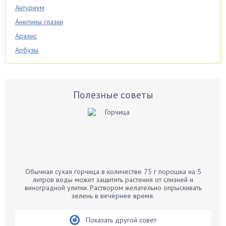
Антуриум
Анютины глазки
Арахис
Арбузы
Аспарагус
Астры
Базилик
Полезные советы
Баклажаны
Бальзамин
Бамбук
Банан
Барбарис
Обычная сухая горчица в количестве 75 г порошка на 5
Бархатцы
литров воды может защитить растения от слизней и
виноградной улитки. Раствором желательно опрыскивать
Бегония
зелень в вечернее время.
Белые грибы
Бирючина
Показать другой совет