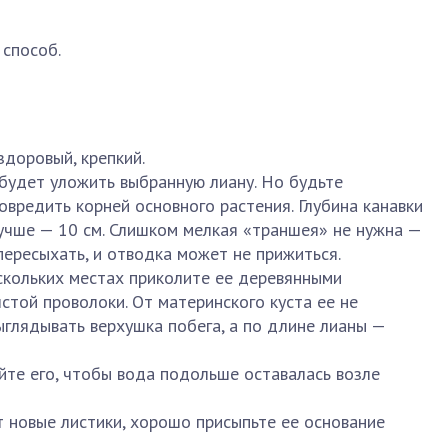
 способ.
здоровый, крепкий.
 будет уложить выбранную лиану. Но будьте
вредить корней основного растения. Глубина канавки
учше — 10 см. Слишком мелкая «траншея» не нужна —
пересыхать, и отводка может не прижиться.
ескольких местах приколите ее деревянными
стой проволоки. От материнского куста ее не
ыглядывать верхушка побега, а по длине лианы —
йте его, чтобы вода подольше оставалась возле
т новые листики, хорошо присыпьте ее основание