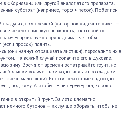
 в «Корневин» или другой аналог этого препарата.
нный субстрат (например, торф + песок). Побег при
 градусах, под пленкой (на горшок наденьте пакет —
зле черенка высокую влажность, в которой он
и пакет-парник нужно приподнимать, чтобы
 (если просох) полить.
ись (они начнут отращивать листики), пересадите их в
нтом. На всякий случай прокалите его в духовке.
 всю зиму. Время от времени осматривайте грунт, не
нь небольшим количеством воды, ведь в прохладном
т очень мало влаги). Кстати, некоторые садоводы
рунт, под зиму. А чтобы те не перемерзли, хорошо
тение в открытый грунт. За лето клематис
аст немного бутонов — их лучше оборвать, чтобы не