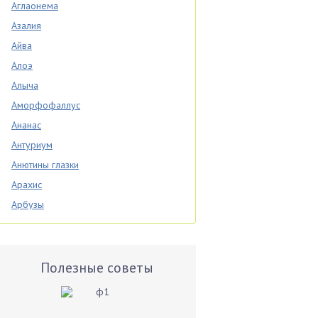
Аглаонема
Азалия
Айва
Алоэ
Алыча
Аморфофаллус
Ананас
Антуриум
Анютины глазки
Арахис
Арбузы
Аспарагус
Астры
Базилик
Полезные советы
Баклажаны
Бальзамин