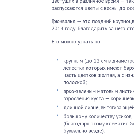
цветущих в различное время — так
распускаются цветы с весны до осе
Грюнвальд — это поздний крупноцв
2014 году. Благодарить за него ст
Его можно узнать по:
крупным (до 12 см в диаметр
лепестки которых имеют барх
часть цветков желтая, а с из
полоской;
ярко-зеленым матовым листик
взросления куста — коричнев
длинной лиане, вытягивающей
большому количеству усиков
(благодаря этому клематис G
буквально везде).