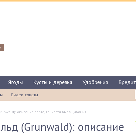
и
Ягоды
Кусты и деревья
Удобрения
Вредит
ты
Видео-советы
runwald): описание сорта, тонкости выращивания
льд (Grunwald): описание