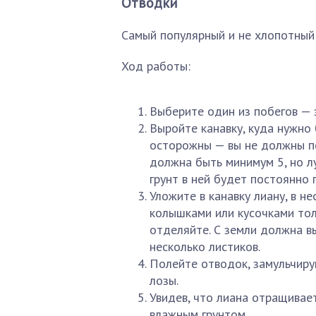
Отводки
Самый популярный и не хлопотный
Ход работы:
Выберите один из побегов — 
Выройте канавку, куда нужно
осторожны — вы не должны по
должна быть минимум 5, но л
грунт в ней будет постоянно 
Уложите в канавку лиану, в н
колышками или кусочками тол
отделяйте. С земли должна в
несколько листиков.
Полейте отводок, замульчиру
лозы.
Увидев, что лиана отращивае
влажным грунтом.