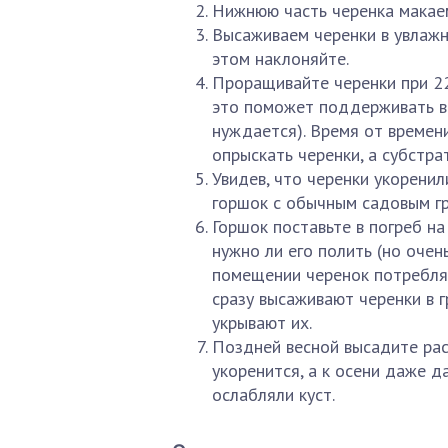
Нижнюю часть черенка макаем
Высаживаем черенки в увлажне
этом наклоняйте.
Проращивайте черенки при 22
это поможет поддерживать во
нуждается). Время от времен
опрыскать черенки, а субстрат
Увидев, что черенки укоренил
горшок с обычным садовым гру
Горшок поставьте в погреб на
нужно ли его полить (но оче
помещении черенок потребляе
сразу высаживают черенки в г
укрывают их.
Поздней весной высадите рас
укоренится, а к осени даже д
ослабляли куст.