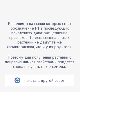
Бамбук
Банан
Барбарис
Растения, в названии которых стоит
Бархатцы
обозначение F1 в последующих
поколениях дают расщепление
Бегония
признаков. То есть семена с таких
растений не дадут те же
Белые грибы
характеристики, что и у их родителя.
Бирючина
Поэтому для получения растений с
Бобовые
понравившимися свойствами придется
снова покупать те же семена.
Боярышнык
Бруннера
Показать другой совет
Брусника
Бузина
Вазоны
Вешенки
Виноград
Вишня