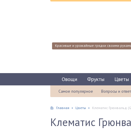
Красивые и урожайные грядки своими рукам
Овощи
Фрукты
Цветы
Самое популярное
Вопросы и отве
Главная
Цветы
Клематис Грюнвальд (G
Клематис Грюнва