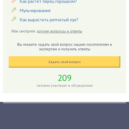
Герань
Как растет перец горошком?
Гиацинт
Мульчирование
Гибискус
Как вырастить репчатый лук?
Гиппеаструм
Или смотрите
другие вопросы и ответы
Гладиолусы
Глоксиния
Вы можете задать свой вопрос нашим посетителям и
Годжи
экспертам и получить ответы
Голубика
Задать свой вопрос
Горох
Гортензия
209
Гранат
человек участвуют в обсуждениях
Грибы
Груша
Груши
Грядки
Гуава