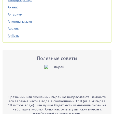
Аморфофаллус
Ананас
Антуриум
Анютины глазки
Арахис
Арбузы
Аспарагус
Астры
Базилик
Полезные советы
Баклажаны
Бальзамин
Бамбук
Банан
Барбарис
Срезанный или скошенный пырей не выбрасывайте. Замочите
Бархатцы
его зеленые части в воде в соотношении 1:10 (на 1 кг пырея
10 литров воды). Еще лучше будет, если измельчить пырей на
Бегония
небольшие кусочки. Сутки настоять эту вытяжку вместе с
порубленной зеленью в воде.