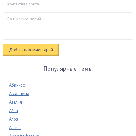
Популярные темы
Абрикос
Аглаонема
Азалия
Айва
Алоэ
Алыча