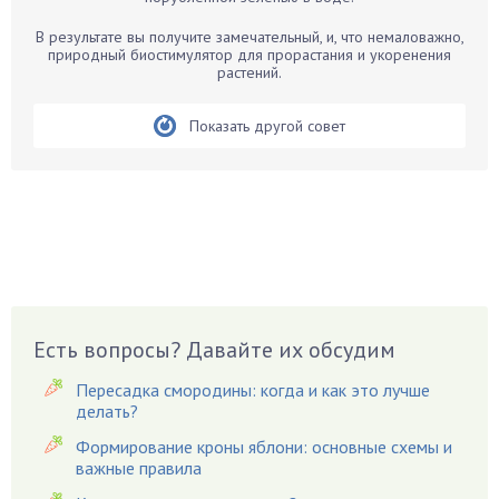
Белые грибы
Бирючина
В результате вы получите замечательный, и, что немаловажно,
природный биостимулятор для прорастания и укоренения
Бобовые
растений.
Боярышнык
Бруннера
Показать другой совет
Брусника
Бузина
Вазоны
Вешенки
Виноград
Вишня
Вредители
Есть вопросы? Давайте их обсудим
Гардения
Пересадка смородины: когда и как это лучше
Гацания
делать?
Гвоздики
Формирование кроны яблони: основные схемы и
важные правила
Георгины