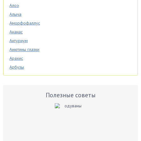
Алоэ
Алыча
Аморфофаллус
Ананас
Антуриум
Анютины глазки
Арахис
Арбузы
Аспарагус
Астры
Базилик
Полезные советы
Баклажаны
Бальзамин
Бамбук
Банан
Барбарис