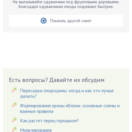
Не выпалывайте одуванчики под фруктовыми деревьями.
Бархатцы
Благодаря одуванчикам плоды созревают быстрее.
Бегония
Показать другой совет
Белые грибы
Бирючина
Бобовые
Боярышнык
Бруннера
Брусника
Бузина
Есть вопросы? Давайте их обсудим
Вазоны
Вешенки
Пересадка смородины: когда и как это лучше
Виноград
делать?
Вишня
Формирование кроны яблони: основные схемы и
важные правила
Вредители
Как растет перец горошком?
Гардения
Гацания
Мульчирование