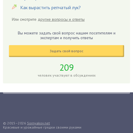
Гвоздики
Как вырастить репчатый лук?
Георгины
Или смотрите
другие вопросы и ответы
Герань
Гиацинт
Вы можете задать свой вопрос нашим посетителям и
экспертам и получить ответы
Гибискус
Гиппеаструм
Задать свой вопрос
Гладиолусы
Глоксиния
209
Годжи
человек участвуют в обсуждениях
Голубика
Горох
Гортензия
Гранат
Грибы
Груша
© 2015–2026
Sornyakov.net
Красивые и урожайные грядки своими руками
Груши