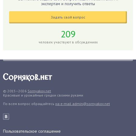
Гиппеаструм
экспертам и получить ответы
Гладиолусы
Задать свой вопрос
Глоксиния
Годжи
209
Голубика
человек участвуют в обсуждениях
Горох
Гортензия
Гранат
Грибы
Груша
Груши
© 2015–2026
Sornyakov.net
Красивые и урожайные грядки своими руками
Грядки
По всем вопрос обращайтесь
на e-mail admin@sornyakov.net
Гуава
Гузмания
Дайкон
Декабрист
Пользовательское соглашение