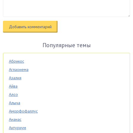
Популярные темы
Абрикос
Аглаонема
Азалия
Айва
Алоэ
Алыча
Аморфофаллус
Ананас
Антуриум