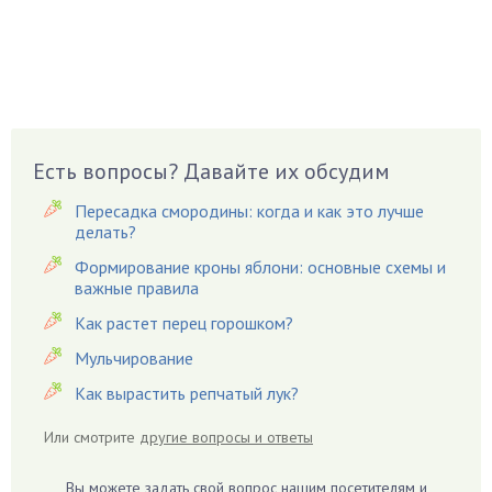
Боярышнык
Бруннера
Брусника
Бузина
Вазоны
Вешенки
Есть вопросы? Давайте их обсудим
Виноград
Пересадка смородины: когда и как это лучше
Вишня
делать?
Вредители
Формирование кроны яблони: основные схемы и
важные правила
Гардения
Гацания
Как растет перец горошком?
Гвоздики
Мульчирование
Георгины
Как вырастить репчатый лук?
Герань
Или смотрите
другие вопросы и ответы
Гиацинт
Гибискус
Вы можете задать свой вопрос нашим посетителям и