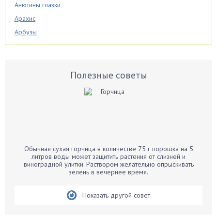
Анютины глазки
Арахис
Арбузы
Аспарагус
Астры
Базилик
Полезные советы
Баклажаны
Бальзамин
Бамбук
Банан
Барбарис
Обычная сухая горчица в количестве 75 г порошка на 5
Бархатцы
литров воды может защитить растения от слизней и
виноградной улитки. Раствором желательно опрыскивать
Бегония
зелень в вечернее время.
Белые грибы
Бирючина
Показать другой совет
Бобовые