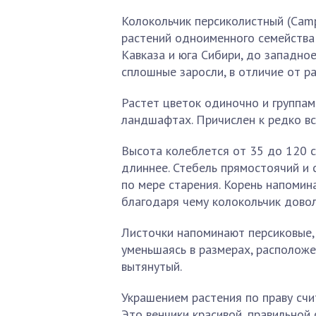
Колокольчик персиколистный (Camp
растений одноименного семейства
Кавказа и юга Сибири, до западно
сплошные заросли, в отличие от р
Растет цветок одиночно и группа
ландшафтах. Причислен к редко вс
Высота колеблется от 35 до 120 с
длиннее. Стебель прямостоячий и 
по мере старения. Корень напомина
благодаря чему колокольчик довол
Листочки напоминают персиковые, 
уменьшаясь в размерах, расположе
вытянутый.
Украшением растения по праву сч
Это венчики красивой, правильной 