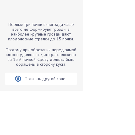
Бамбук
Банан
Барбарис
Первые три почки винограда чаще
Бархатцы
всего не формируют грозди, а
наиболее крупные грозди дают
Бегония
плодоносные стрелки до 15 почки.
Белые грибы
Поэтому при обрезании перед зимой
Бирючина
можно удалять все, что расположено
за 15-й почкой. Срезу должны быть
Бобовые
обращены в сторону куста.
Боярышнык
Бруннера
Показать другой совет
Брусника
Бузина
Вазоны
Вешенки
Виноград
Вишня