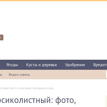
и
Ягоды
Кусты и деревья
Удобрения
Вредит
ты
Видео-советы
стный: фото, описание, посадка и уход
сиколистный: фото,