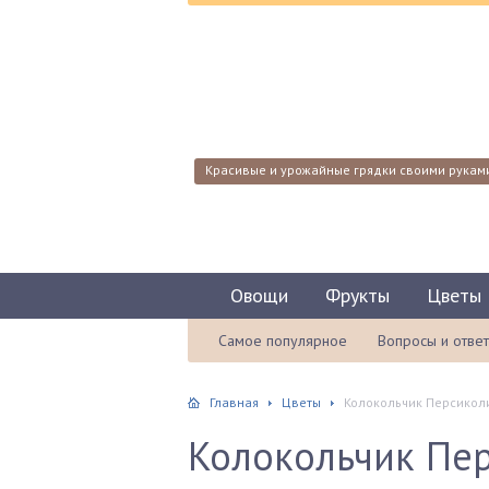
Красивые и урожайные грядки своими рукам
Овощи
Фрукты
Цветы
Самое популярное
Вопросы и отве
Главная
Цветы
Колокольчик Персиколи
Колокольчик Пер