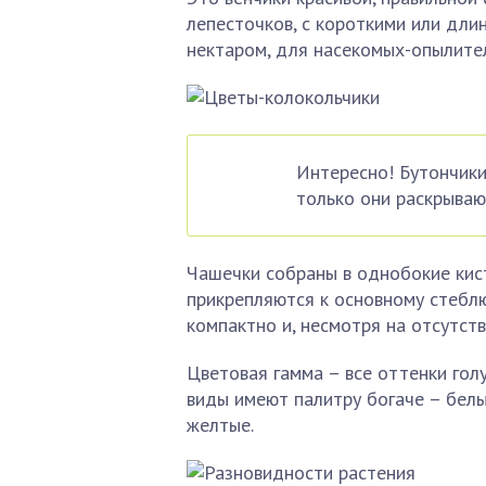
лепесточков, с короткими или дли
нектаром, для насекомых-опылите
Интересно! Бутончики
только они раскрываю
Чашечки собраны в однобокие кист
прикрепляются к основному стеблю
компактно и, несмотря на отсутст
Цветовая гамма – все оттенки гол
виды имеют палитру богаче – белы
желтые.