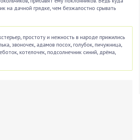
кольчиков, прибавят ему поклонников. Ведь куда
ик на дачной грядке, чем безжалостно срывать
кстерьер, простоту и нежность в народе прижились
лька, звоночек, адамов посох, голубок, пичужница,
еботок, котелочек, подсолнечник синий, дрёма,