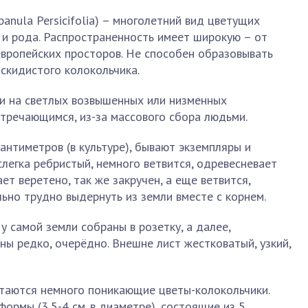
anula Persicifolia) – многолетний вид цветущих
 и рода. Распространенность имеет широкую – от
европейских просторов. Не способен образовывать
аскидистого колокольчика.
ми на светлых возвышенных или низменных
тречающимся, из-за массового сбора людьми.
антиметров (в культуре), бывают экземпляры и
слегка ребристый, немного ветвится, одревесневает
ет веретено, так же закручен, а еще ветвится,
ьно трудно выдернуть из земли вместе с корнем.
у самой земли собраны в розетку, а далее,
ны редко, очерёдно. Внешне лист жестковатый, узкий,
итаются немного поникающие цветы-колокольчики.
формы (3,5-4 см. в диаметре), состоящие из 5