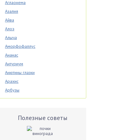
Аглаонема
Азалия
Айва
Алоэ
Алыча
Аморфофаллус
Ананас
Антуриум
Анютины глазки
Арахис
Арбузы
Аспарагус
Астры
Базилик
Полезные советы
Баклажаны
Бальзамин