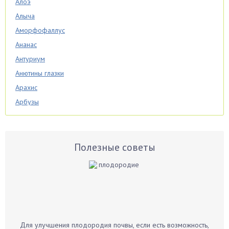
Алоэ
Алыча
Аморфофаллус
Ананас
Антуриум
Анютины глазки
Арахис
Арбузы
Аспарагус
Астры
Базилик
Полезные советы
Баклажаны
Бальзамин
Бамбук
Банан
Барбарис
Для улучшения плодородия почвы, если есть возможность,