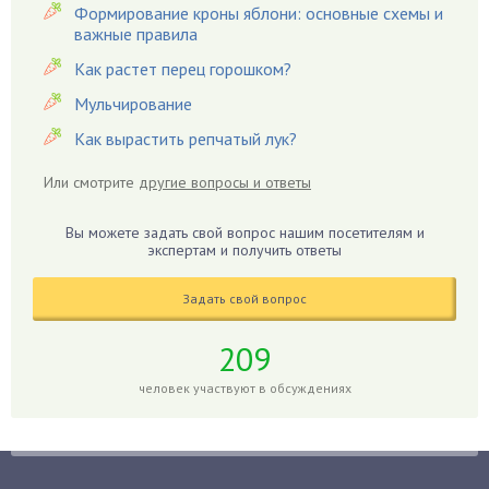
Гвоздики
Формирование кроны яблони: основные схемы и
важные правила
Георгины
Герань
Как растет перец горошком?
Гиацинт
Мульчирование
Гибискус
Как вырастить репчатый лук?
Гиппеаструм
Или смотрите
другие вопросы и ответы
Гладиолусы
Глоксиния
Вы можете задать свой вопрос нашим посетителям и
Годжи
экспертам и получить ответы
Голубика
Задать свой вопрос
Горох
Гортензия
209
Гранат
человек участвуют в обсуждениях
Грибы
Груша
Груши