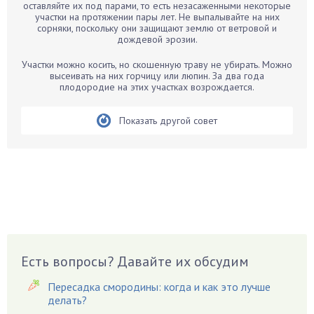
Бархатцы
оставляйте их под парами, то есть незасаженными некоторые
участки на протяжении пары лет. Не выпалывайте на них
Бегония
сорняки, поскольку они защищают землю от ветровой и
дождевой эрозии.
Белые грибы
Бирючина
Участки можно косить, но скошенную траву не убирать. Можно
высеивать на них горчицу или люпин. За два года
Бобовые
плодородие на этих участках возрождается.
Боярышнык
Бруннера
Показать другой совет
Брусника
Бузина
Вазоны
Вешенки
Виноград
Вишня
Вредители
Есть вопросы? Давайте их обсудим
Гардения
Пересадка смородины: когда и как это лучше
Гацания
делать?