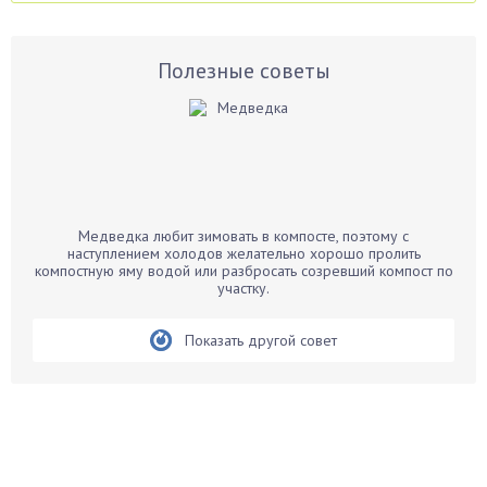
Аспарагус
Астры
Базилик
Полезные советы
Баклажаны
Бальзамин
Бамбук
Банан
Барбарис
Медведка любит зимовать в компосте, поэтому с
Бархатцы
наступлением холодов желательно хорошо пролить
компостную яму водой или разбросать созревший компост по
Бегония
участку.
Белые грибы
Бирючина
Показать другой совет
Бобовые
Боярышнык
Бруннера
Брусника