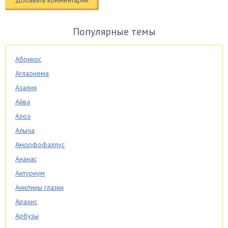
Популярные темы
Абрикос
Аглаонема
Азалия
Айва
Алоэ
Алыча
Аморфофаллус
Ананас
Антуриум
Анютины глазки
Арахис
Арбузы