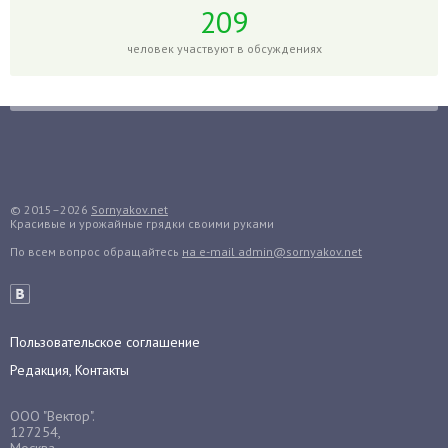
Годжи
209
Голубика
человек участвуют в обсуждениях
Горох
Гортензия
Гранат
Грибы
Груша
Груши
© 2015–2026
Sornyakov.net
Красивые и урожайные грядки своими руками
Грядки
По всем вопрос обращайтесь
на e-mail admin@sornyakov.net
Гуава
Гузмания
Дайкон
Декабрист
Пользовательское соглашение
Дельфиниум
Редакция, Контакты
Дендробиум
ООО "Вектор".
Денежное дерево
127254,