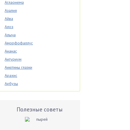
Аглаонема
Азалия
Айва
Алоэ
Алыча
Аморфофаллус
Ананас
Антуриум
Анютины глазки
Арахис
Арбузы
Аспарагус
Астры
Базилик
Полезные советы
Баклажаны
Бальзамин