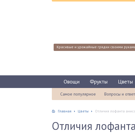
Красивые и урожайные грядки своими рукам
Овощи
Фрукты
Цветы
Самое популярное
Вопросы и отве
Главная
Цветы
Отличия лофанта анисо
Отличия лофанта