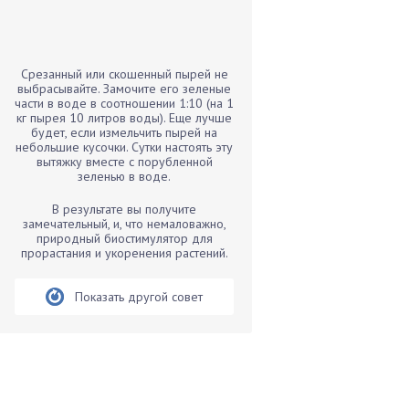
Бамбук
Банан
Барбарис
Срезанный или скошенный пырей не
Бархатцы
выбрасывайте. Замочите его зеленые
части в воде в соотношении 1:10 (на 1
Бегония
кг пырея 10 литров воды). Еще лучше
будет, если измельчить пырей на
Белые грибы
небольшие кусочки. Сутки настоять эту
Бирючина
вытяжку вместе с порубленной
зеленью в воде.
Бобовые
В результате вы получите
Боярышнык
замечательный, и, что немаловажно,
Бруннера
природный биостимулятор для
прорастания и укоренения растений.
Брусника
Бузина
Показать другой совет
Вазоны
Вешенки
Виноград
Вишня