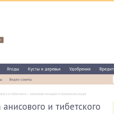
и
Ягоды
Кусты и деревья
Удобрения
Вредит
ты
Видео-советы
вого и тибетского — описание посадки и технология ухода
 анисового и тибетского