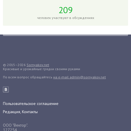
Годжи
209
Голубика
Горох
человек участвуют в обсуждениях
Гортензия
Гранат
Грибы
Груша
Груши
© 2015–2026
Sornyakov.net
Грядки
Красивые и урожайные грядки своими руками
Гуава
По всем вопрос обращайтесь
на e-mail admin@sornyakov.net
Гузмания
Дайкон
Декабрист
Пользовательское соглашение
Дельфиниум
Редакция, Контакты
Дендробиум
Денежное дерево
ООО "Вектор".
127254,