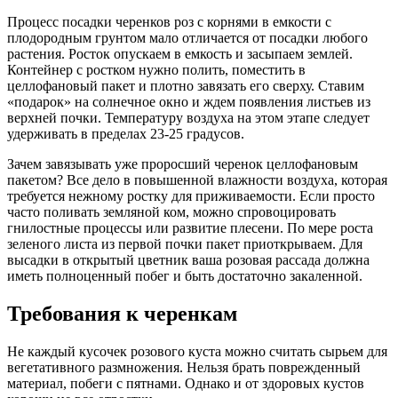
Процесс посадки черенков роз с корнями в емкости с
плодородным грунтом мало отличается от посадки любого
растения. Росток опускаем в емкость и засыпаем землей.
Контейнер с ростком нужно полить, поместить в
целлофановый пакет и плотно завязать его сверху. Ставим
«подарок» на солнечное окно и ждем появления листьев из
верхней почки. Температуру воздуха на этом этапе следует
удерживать в пределах 23-25 градусов.
Зачем завязывать уже проросший черенок целлофановым
пакетом? Все дело в повышенной влажности воздуха, которая
требуется нежному ростку для приживаемости. Если просто
часто поливать земляной ком, можно спровоцировать
гнилостные процессы или развитие плесени. По мере роста
зеленого листа из первой почки пакет приоткрываем. Для
высадки в открытый цветник ваша розовая рассада должна
иметь полноценный побег и быть достаточно закаленной.
Требования к черенкам
Не каждый кусочек розового куста можно считать сырьем для
вегетативного размножения. Нельзя брать поврежденный
материал, побеги с пятнами. Однако и от здоровых кустов