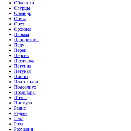
Облепиха
Огурцы
Олеандр
Опята
Орех
Орхидея
Пальма
Папоротник
Педу
Перец
Персик
Петрушка
Петуния
Петунья
Пионы
Платикодон
Подсолнух
Помидоры
Почва
Примула
Редис
Редька
Репа
Роза
Розмарин