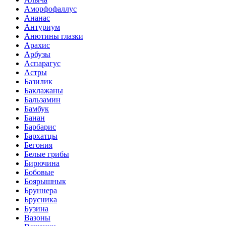
Аморфофаллус
Ананас
Антуриум
Анютины глазки
Арахис
Арбузы
Аспарагус
Астры
Базилик
Баклажаны
Бальзамин
Бамбук
Банан
Барбарис
Бархатцы
Бегония
Белые грибы
Бирючина
Бобовые
Боярышнык
Бруннера
Брусника
Бузина
Вазоны