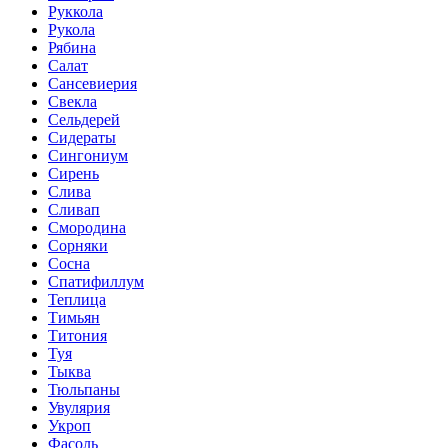
Руккола
Рукола
Рябина
Салат
Сансевиерия
Свекла
Сельдерей
Сидераты
Сингониум
Сирень
Слива
Сливап
Смородина
Сорняки
Сосна
Спатифиллум
Теплица
Тимьян
Титония
Туя
Тыква
Тюльпаны
Увулярия
Укроп
Фасоль