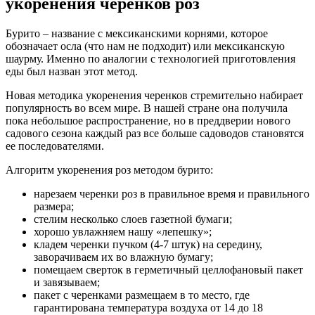
укоренения черенков роз
Бурито – название с мексиканскими корнями, которое
обозначает осла (что нам не подходит) или мексиканскую
шаурму. Именно по аналогии с технологией приготовления
еды был назван этот метод.
Новая методика укоренения черенков стремительно набирает
популярность во всем мире. В нашей стране она получила
пока небольшое распространение, но в преддверии нового
садового сезона каждый раз все больше садоводов становятся
ее последователями.
Алгоритм укоренения роз методом бурито:
нарезаем черенки роз в правильное время и правильного
размера;
стелим несколько слоев газетной бумаги;
хорошо увлажняем нашу «лепешку»;
кладем черенки пучком (4-7 штук) на середину,
заворачиваем их во влажную бумагу;
помещаем сверток в герметичный целлофановый пакет
и завязываем;
пакет с черенками размещаем в то место, где
гарантирована температура воздуха от 14 до 18