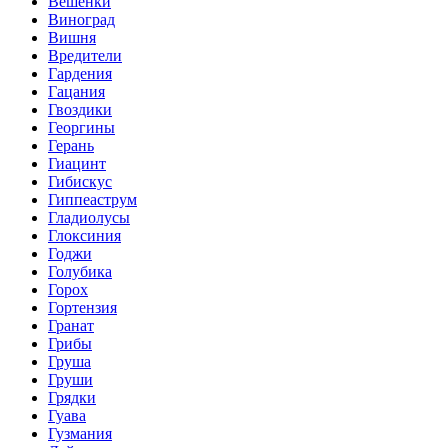
Вешенки
Виноград
Вишня
Вредители
Гардения
Гацания
Гвоздики
Георгины
Герань
Гиацинт
Гибискус
Гиппеаструм
Гладиолусы
Глоксиния
Годжи
Голубика
Горох
Гортензия
Гранат
Грибы
Груша
Груши
Грядки
Гуава
Гузмания