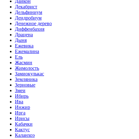
Дайкон
Декабрист
Дельфиниум
Дендробиум
Денежное дерево
Диффенбахия
Драцена
Дыня
Ежевика
Ежемалина
Ель
Жасмин
Жимолость
Замиокулькас
Земляника
Зерновые
Змеи
Ибирь
Ива
Инжир
Ирга
Ирисы
Кабачки
Кактус
Каланхоэ