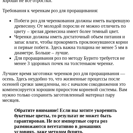
хороши не все отростки.
Требования к черенкам роз для проращивания:
Побеги роз для черенкования должны иметь вызревшую
древесину. От молодой поросли ее можно отличить по
цвету – зрелая древесина имеет более темный цвет.
Черенки должны иметь достаточный объем питания и
запас влаги, чтобы прокормить проклюнувшиеся корни
и первые побеги. Здесь важна толщина не менее 5 мм в
диаметре. Больше – лучше.
Для проращивания роз по методу Бурито требуется не
менее 3 здоровых почек на толстеньком черенке.
Лучшее время заготовки черенков роз для проращивания —
осень. Здесь неудобно то, что жизненные процессы после
осенней срезки замедленны, но с началом сокодвижения это
компенсируется хорошим приростом корневой системы. Вам
нужно только сохранить заготовленный материал пару
месяцев.
Обратите внимание! Если вы хотите укоренить
букетные цветы, то результат не может быть
гарантирован. Не все импортные сорта роз
размножаются вегетативно в домашних
условиях, даже методом бурито.