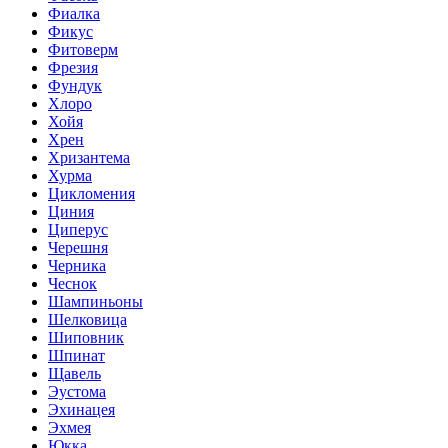
Фиалка
Фикус
Фитоверм
Фрезия
Фундук
Хлоро
Хойя
Хрен
Хризантема
Хурма
Цикломения
Циния
Циперус
Черешня
Черника
Чеснок
Шампиньоны
Шелковица
Шиповник
Шпинат
Щавель
Эустома
Эхинацея
Эхмея
Юкка