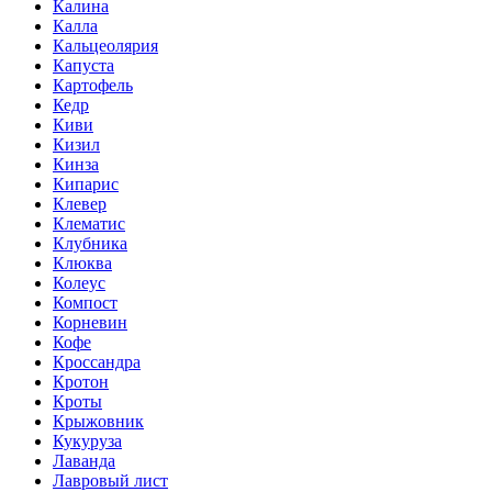
Калина
Калла
Кальцеолярия
Капуста
Картофель
Кедр
Киви
Кизил
Кинза
Кипарис
Клевер
Клематис
Клубника
Клюква
Колеус
Компост
Корневин
Кофе
Кроссандра
Кротон
Кроты
Крыжовник
Кукуруза
Лаванда
Лавровый лист