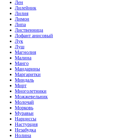
Лен
Лилейник
Лилия
Лимон
Липа
Лиственница
Лофант анисовый
Лук
Луш
Магнолия
Малина
Манго
Мандарины
Маргаритки
Миндаль
Мирт
Многолетники
Можжевельник
Молочай
Морковь
Муравьи
Нарциссы
Настурция
Незабудка
Нолина