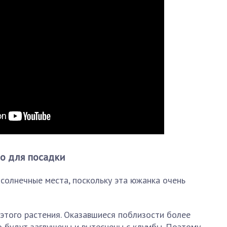
о для посадки
солнечные места, поскольку эта южанка очень
 этого растения. Оказавшиеся поблизости более
 будут заглушены и вытеснены с клумбы. Поэтому