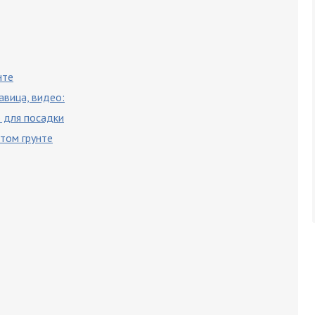
нте
авица, видео:
 для посадки
том грунте