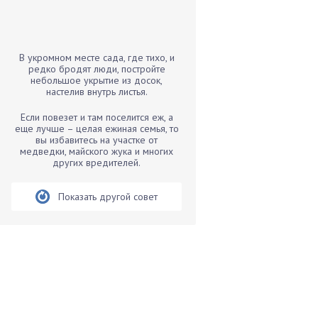
Бамбук
Банан
Барбарис
В укромном месте сада, где тихо, и
Бархатцы
редко бродят люди, постройте
небольшое укрытие из досок,
Бегония
настелив внутрь листья.
Белые грибы
Если повезет и там поселится еж, а
Бирючина
еще лучше – целая ежиная семья, то
вы избавитесь на участке от
Бобовые
медведки, майского жука и многих
других вредителей.
Боярышнык
Бруннера
Показать другой совет
Брусника
Бузина
Вазоны
Вешенки
Виноград
Вишня