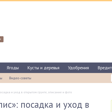
и
Ягоды
Кусты и деревья
Удобрения
Вредит
ты
Видео-советы
осадка и уход в открытом грунте, описание и фото
ис»: посадка и уход в