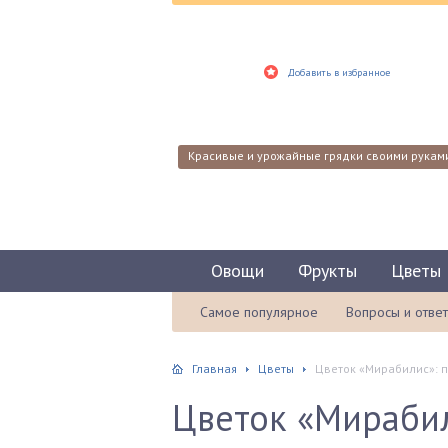
Добавить в избранное
Красивые и урожайные грядки своими рукам
Овощи
Фрукты
Цветы
Самое популярное
Вопросы и отве
Главная
Цветы
Цветок «Мирабилис»: п
Цветок «Мирабил