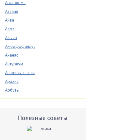
Аглаонема
Азалия
Айва
Алоэ
Алыча
Аморфофаллус
Ананас
Антуриум
Анютины глазки
Арахис
Арбузы
Аспарагус
Астры
Базилик
Полезные советы
Баклажаны
Бальзамин