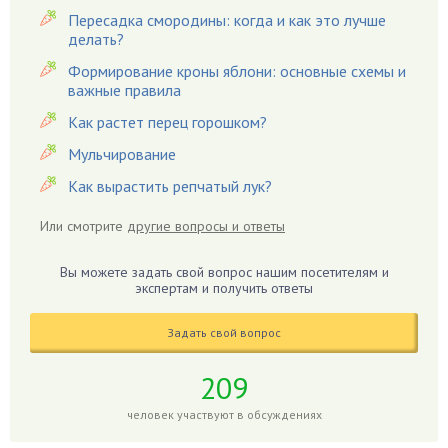
Вредители
Пересадка смородины: когда и как это лучше
Гардения
делать?
Гацания
Формирование кроны яблони: основные схемы и
важные правила
Гвоздики
Как растет перец горошком?
Георгины
Герань
Мульчирование
Гиацинт
Как вырастить репчатый лук?
Гибискус
Или смотрите
другие вопросы и ответы
Гиппеаструм
Гладиолусы
Вы можете задать свой вопрос нашим посетителям и
экспертам и получить ответы
Глоксиния
Годжи
Задать свой вопрос
Голубика
Горох
209
Гортензия
человек участвуют в обсуждениях
Гранат