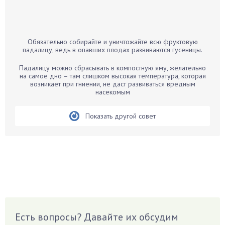
Бамбук
Банан
Барбарис
Обязательно собирайте и уничтожайте всю фруктовую
Бархатцы
падалицу, ведь в опавших плодах развиваются гусеницы.
Бегония
Падалицу можно сбрасывать в компостную яму, желательно
Белые грибы
на самое дно – там слишком высокая температура, которая
возникает при гниении, не даст развиваться вредным
Бирючина
насекомым
Бобовые
Показать другой совет
Боярышнык
Бруннера
Брусника
Бузина
Вазоны
Вешенки
Виноград
Есть вопросы? Давайте их обсудим
Вишня