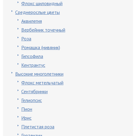
Флокс шиловидный
Среднерослые цветы
Аквилегия
Вербейник точечный
Роза
Ромашка (нивяник)
Гипсофила
Кентрантус
Высокие многолетники
Флокс метельчатый
Сентябринки
Гелиопсис
Пион
Ирис
Плетистая роза
Гортензии