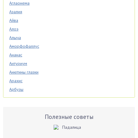
Аглаонема
Азалия
Айва
Алоэ
Алыча
Аморфофаллус
Ананас
Антуриум
Анютины глазки
Арахис
Арбузы
Аспарагус
Астры
Базилик
Полезные советы
Баклажаны
Бальзамин