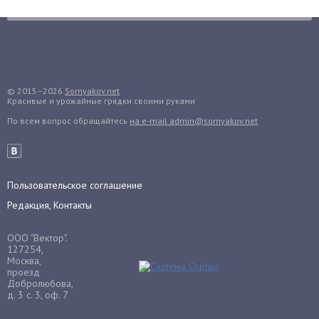
Грибы
Груша
Груши
Грядки
Гуава
© 2015–2026
Sornyakov.net
Красивые и урожайные грядки своими руками
Гузмания
По всем вопрос обращайтесь
на e-mail admin@sornyakov.net
Дайкон
Декабрист
Дельфиниум
Пользовательское соглашение
Дендробиум
Редакция, Контакты
Денежное дерево
Диффенбахия
ООО "Вектор".
Драцена
127254,
Москва,
Дыня
проезд
Добролюбова,
Ежевика
д. 3 с. 3, оф. 7
Ежемалина