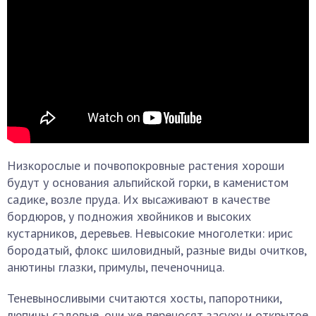
Низкорослые и почвопокровные растения хороши
будут у основания альпийской горки, в каменистом
садике, возле пруда. Их высаживают в качестве
бордюров, у подножия хвойников и высоких
кустарников, деревьев. Невысокие многолетки: ирис
бородатый, флокс шиловидный, разные виды очитков,
анютины глазки, примулы, печеночница.
Теневыносливыми считаются хосты, папоротники,
люпины садовые, они же переносят засуху и открытое