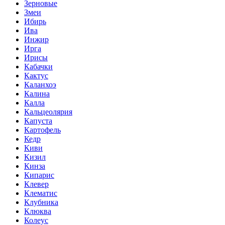
Зерновые
Змеи
Ибирь
Ива
Инжир
Ирга
Ирисы
Кабачки
Кактус
Каланхоэ
Калина
Калла
Кальцеолярия
Капуста
Картофель
Кедр
Киви
Кизил
Кинза
Кипарис
Клевер
Клематис
Клубника
Клюква
Колеус