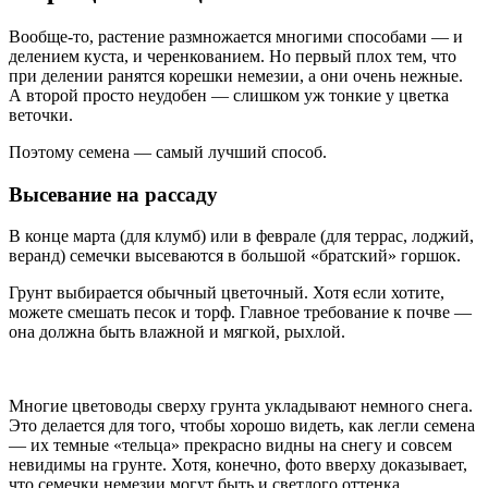
Вообще-то, растение размножается многими способами — и
делением куста, и черенкованием. Но первый плох тем, что
при делении ранятся корешки немезии, а они очень нежные.
А второй просто неудобен — слишком уж тонкие у цветка
веточки.
Поэтому семена — самый лучший способ.
Высевание на рассаду
В конце марта (для клумб) или в феврале (для террас, лоджий,
веранд) семечки высеваются в большой «братский» горшок.
Грунт выбирается обычный цветочный. Хотя если хотите,
можете смешать песок и торф. Главное требование к почве —
она должна быть влажной и мягкой, рыхлой.
Многие цветоводы сверху грунта укладывают немного снега.
Это делается для того, чтобы хорошо видеть, как легли семена
— их темные «тельца» прекрасно видны на снегу и совсем
невидимы на грунте. Хотя, конечно, фото вверху доказывает,
что семечки немезии могут быть и светлого оттенка.