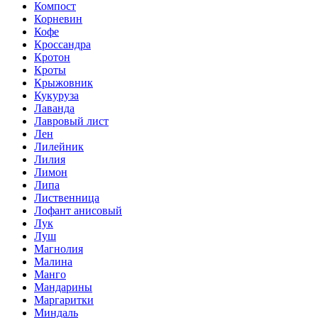
Компост
Корневин
Кофе
Кроссандра
Кротон
Кроты
Крыжовник
Кукуруза
Лаванда
Лавровый лист
Лен
Лилейник
Лилия
Лимон
Липа
Лиственница
Лофант анисовый
Лук
Луш
Магнолия
Малина
Манго
Мандарины
Маргаритки
Миндаль