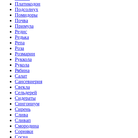
Платикодон
Подсолнух
Помидоры
Почва
Примула
Редис
Редька
Репа
Роза
Розмарин
Руккола
Рукола
Рябина
Салат
Сансевиерия
Свекла
Сельдерей
Сидераты
Сингониум
Сирень
Слива
Сливап
Смородина
Сорняки
Сосна