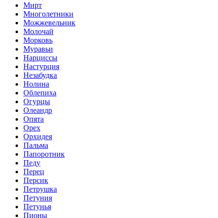
Мирт
Многолетники
Можжевельник
Молочай
Морковь
Муравьи
Нарциссы
Настурция
Незабудка
Нолина
Облепиха
Огурцы
Олеандр
Опята
Орех
Орхидея
Пальма
Папоротник
Педу
Перец
Персик
Петрушка
Петуния
Петунья
Пионы