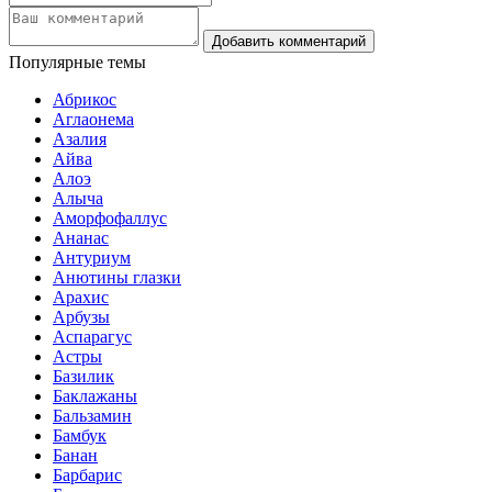
Популярные темы
Абрикос
Аглаонема
Азалия
Айва
Алоэ
Алыча
Аморфофаллус
Ананас
Антуриум
Анютины глазки
Арахис
Арбузы
Аспарагус
Астры
Базилик
Баклажаны
Бальзамин
Бамбук
Банан
Барбарис