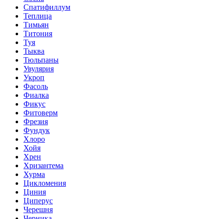
Спатифиллум
Теплица
Тимьян
Титония
Туя
Тыква
Тюльпаны
Увулярия
Укроп
Фасоль
Фиалка
Фикус
Фитоверм
Фрезия
Фундук
Хлоро
Хойя
Хрен
Хризантема
Хурма
Цикломения
Циния
Циперус
Черешня
Черника