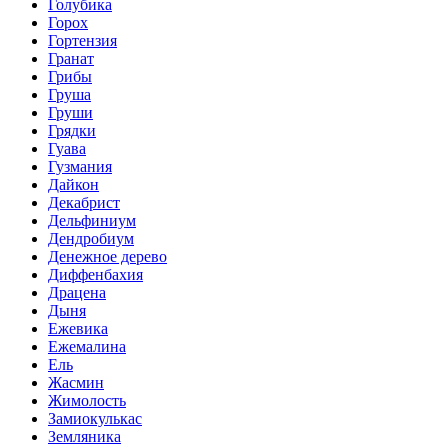
Голубика
Горох
Гортензия
Гранат
Грибы
Груша
Груши
Грядки
Гуава
Гузмания
Дайкон
Декабрист
Дельфиниум
Дендробиум
Денежное дерево
Диффенбахия
Драцена
Дыня
Ежевика
Ежемалина
Ель
Жасмин
Жимолость
Замиокулькас
Земляника