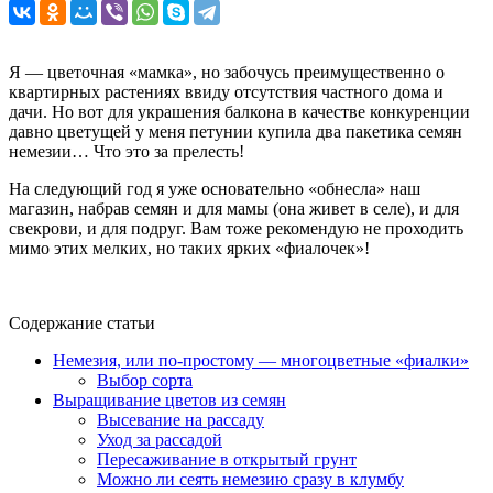
Я — цветочная «мамка», но забочусь преимущественно о
квартирных растениях ввиду отсутствия частного дома и
дачи. Но вот для украшения балкона в качестве конкуренции
давно цветущей у меня петунии купила два пакетика семян
немезии… Что это за прелесть!
На следующий год я уже основательно «обнесла» наш
магазин, набрав семян и для мамы (она живет в селе), и для
свекрови, и для подруг. Вам тоже рекомендую не проходить
мимо этих мелких, но таких ярких «фиалочек»!
Содержание статьи
Немезия, или по-простому — многоцветные «фиалки»
Выбор сорта
Выращивание цветов из семян
Высевание на рассаду
Уход за рассадой
Пересаживание в открытый грунт
Можно ли сеять немезию сразу в клумбу