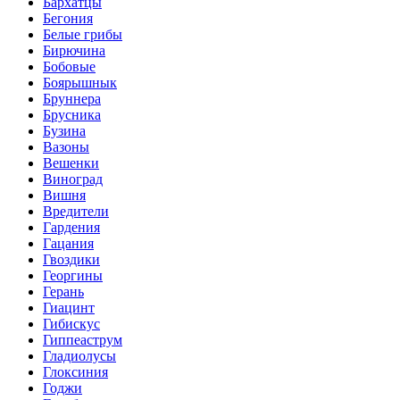
Бархатцы
Бегония
Белые грибы
Бирючина
Бобовые
Боярышнык
Бруннера
Брусника
Бузина
Вазоны
Вешенки
Виноград
Вишня
Вредители
Гардения
Гацания
Гвоздики
Георгины
Герань
Гиацинт
Гибискус
Гиппеаструм
Гладиолусы
Глоксиния
Годжи