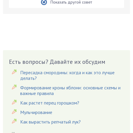
Показать другой совет
Боярышнык
Бруннера
Брусника
Бузина
Вазоны
Вешенки
Виноград
Есть вопросы? Давайте их обсудим
Вишня
Вредители
Пересадка смородины: когда и как это лучше
Гардения
делать?
Гацания
Формирование кроны яблони: основные схемы и
важные правила
Гвоздики
Как растет перец горошком?
Георгины
Герань
Мульчирование
Гиацинт
Как вырастить репчатый лук?
Гибискус