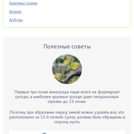
Анютины глазки
Арахис
Арбузы
Аспарагус
Астры
Базилик
Полезные советы
Баклажаны
Бальзамин
Бамбук
Банан
Барбарис
Первые три почки винограда чаще всего не формируют
Бархатцы
грозди, а наиболее крупные грозди дают плодоносные
стрелки до 15 почки.
Бегония
Белые грибы
Поэтому при обрезании перед зимой можно удалять все, что
расположено за 15-й почкой. Срезу должны быть обращены в
Бирючина
сторону куста.
Бобовые