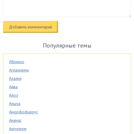
Популярные темы
Абрикос
Аглаонема
Азалия
Айва
Алоэ
Алыча
Аморфофаллус
Ананас
Антуриум