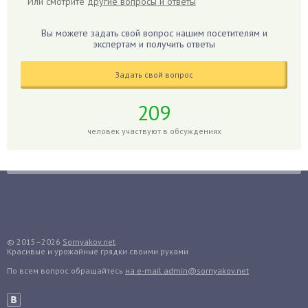
Или смотрите
другие вопросы и ответы
Гиппеаструм
Гладиолусы
Вы можете задать свой вопрос нашим посетителям и
экспертам и получить ответы
Глоксиния
Годжи
Задать свой вопрос
Голубика
Горох
209
Гортензия
человек участвуют в обсуждениях
Гранат
Грибы
Груша
Груши
Грядки
Гуава
© 2015–2026
Sornyakov.net
Красивые и урожайные грядки своими руками
Гузмания
По всем вопрос обращайтесь
на e-mail admin@sornyakov.net
Дайкон
Декабрист