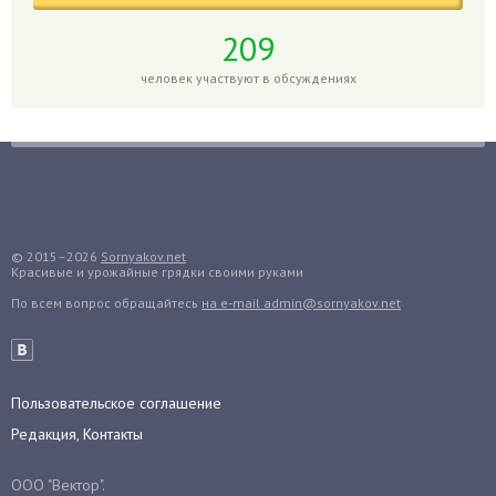
Гортензия
209
Гранат
человек участвуют в обсуждениях
Грибы
Груша
Груши
Грядки
Гуава
Гузмания
© 2015–2026
Sornyakov.net
Красивые и урожайные грядки своими руками
Дайкон
По всем вопрос обращайтесь
на e-mail admin@sornyakov.net
Декабрист
Дельфиниум
Дендробиум
Денежное дерево
Пользовательское соглашение
Диффенбахия
Редакция, Контакты
Драцена
ООО "Вектор".
Дыня