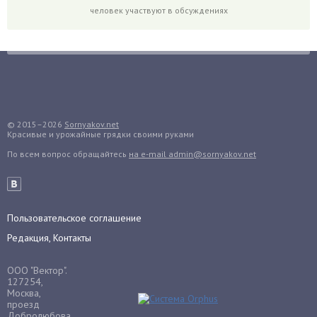
человек участвуют в обсуждениях
Грибы
Груша
Груши
Грядки
Гуава
Гузмания
© 2015–2026
Sornyakov.net
Красивые и урожайные грядки своими руками
Дайкон
По всем вопрос обращайтесь
на e-mail admin@sornyakov.net
Декабрист
Дельфиниум
Дендробиум
Денежное дерево
Пользовательское соглашение
Диффенбахия
Редакция, Контакты
Драцена
ООО "Вектор".
Дыня
127254,
Москва,
Ежевика
проезд
Добролюбова,
Ежемалина