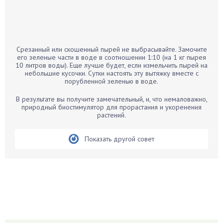
Бамбук
Банан
Барбарис
Срезанный или скошенный пырей не выбрасывайте. Замочите
Бархатцы
его зеленые части в воде в соотношении 1:10 (на 1 кг пырея
10 литров воды). Еще лучше будет, если измельчить пырей на
Бегония
небольшие кусочки. Сутки настоять эту вытяжку вместе с
порубленной зеленью в воде.
Белые грибы
Бирючина
В результате вы получите замечательный, и, что немаловажно,
природный биостимулятор для прорастания и укоренения
Бобовые
растений.
Боярышнык
Бруннера
Показать другой совет
Брусника
Бузина
Вазоны
Вешенки
Виноград
Вишня