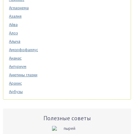
Аглаонема
Азалия
Айва
Алоэ
Алыча
Аморфофаллус
Ананас
Антуриум
Анютины глазки
Арахис
Арбузы
Аспарагус
Астры
Базилик
Полезные советы
Баклажаны
Бальзамин