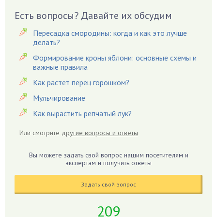
Вредители
Есть вопросы? Давайте их обсудим
Гардения
Пересадка смородины: когда и как это лучше
Гацания
делать?
Гвоздики
Формирование кроны яблони: основные схемы и
важные правила
Георгины
Герань
Как растет перец горошком?
Гиацинт
Мульчирование
Гибискус
Как вырастить репчатый лук?
Гиппеаструм
Или смотрите
другие вопросы и ответы
Гладиолусы
Глоксиния
Вы можете задать свой вопрос нашим посетителям и
Годжи
экспертам и получить ответы
Голубика
Задать свой вопрос
Горох
Гортензия
209
Гранат