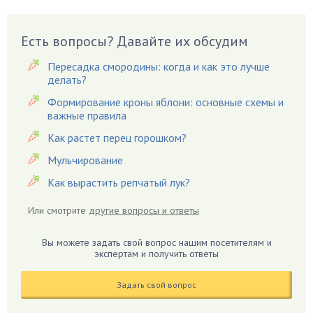
Вазоны
Вешенки
Есть вопросы? Давайте их обсудим
Виноград
Пересадка смородины: когда и как это лучше
Вишня
делать?
Вредители
Формирование кроны яблони: основные схемы и
важные правила
Гардения
Гацания
Как растет перец горошком?
Гвоздики
Мульчирование
Георгины
Как вырастить репчатый лук?
Герань
Или смотрите
другие вопросы и ответы
Гиацинт
Гибискус
Вы можете задать свой вопрос нашим посетителям и
Гиппеаструм
экспертам и получить ответы
Гладиолусы
Задать свой вопрос
Глоксиния
Годжи