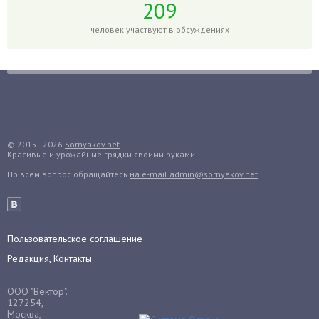
209
Голубика
человек участвуют в обсуждениях
Горох
Гортензия
Гранат
Грибы
Груша
Груши
© 2015–2026
Sornyakov.net
Красивые и урожайные грядки своими руками
Грядки
По всем вопрос обращайтесь
на e-mail admin@sornyakov.net
Гуава
Гузмания
Дайкон
Декабрист
Пользовательское соглашение
Дельфиниум
Редакция, Контакты
Дендробиум
ООО "Вектор".
Денежное дерево
127254,
Москва,
Диффенбахия