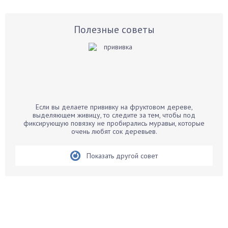
Астры
Базилик
Полезные советы
Баклажаны
Бальзамин
Бамбук
Банан
Барбарис
Если вы делаете прививку на фруктовом дереве,
Бархатцы
выделяющем живицу, то следите за тем, чтобы под
фиксирующую повязку не пробирались муравьи, которые
Бегония
очень любят сок деревьев.
Белые грибы
Бирючина
Показать другой совет
Бобовые
Боярышнык
Бруннера
Брусника
Бузина