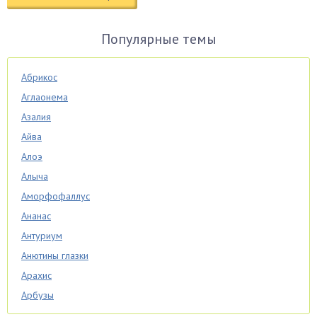
Популярные темы
Абрикос
Аглаонема
Азалия
Айва
Алоэ
Алыча
Аморфофаллус
Ананас
Антуриум
Анютины глазки
Арахис
Арбузы
Аспарагус