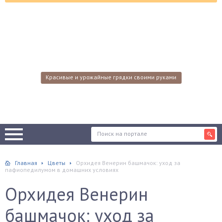
Красивые и урожайные грядки своими руками
Главная
Цветы
Орхидея Венерин башмачок: уход за
пафиопедилумом в домашних условиях
Орхидея Венерин
башмачок: уход за