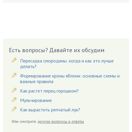
Бруннера
Брусника
Бузина
Вазоны
Вешенки
Виноград
Есть вопросы? Давайте их обсудим
Вишня
Вредители
Пересадка смородины: когда и как это лучше
Гардения
делать?
Гацания
Формирование кроны яблони: основные схемы и
важные правила
Гвоздики
Как растет перец горошком?
Георгины
Герань
Мульчирование
Гиацинт
Как вырастить репчатый лук?
Гибискус
Или смотрите
другие вопросы и ответы
Гиппеаструм