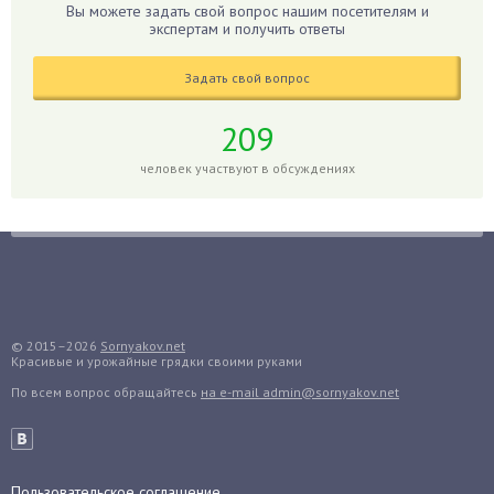
Гладиолусы
Вы можете задать свой вопрос нашим посетителям и
экспертам и получить ответы
Глоксиния
Годжи
Задать свой вопрос
Голубика
Горох
209
Гортензия
человек участвуют в обсуждениях
Гранат
Грибы
Груша
Груши
Грядки
Гуава
© 2015–2026
Sornyakov.net
Красивые и урожайные грядки своими руками
Гузмания
По всем вопрос обращайтесь
на e-mail admin@sornyakov.net
Дайкон
Декабрист
Дельфиниум
Пользовательское соглашение