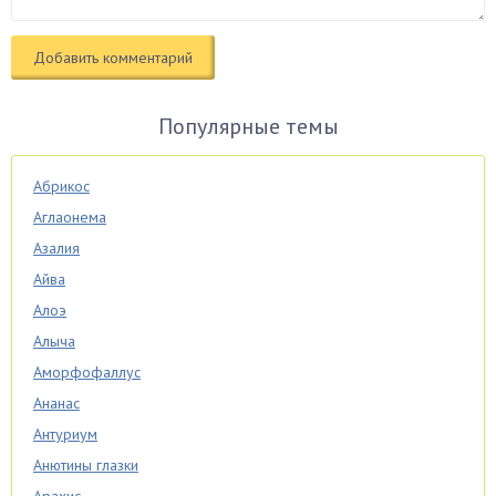
Популярные темы
Абрикос
Аглаонема
Азалия
Айва
Алоэ
Алыча
Аморфофаллус
Ананас
Антуриум
Анютины глазки