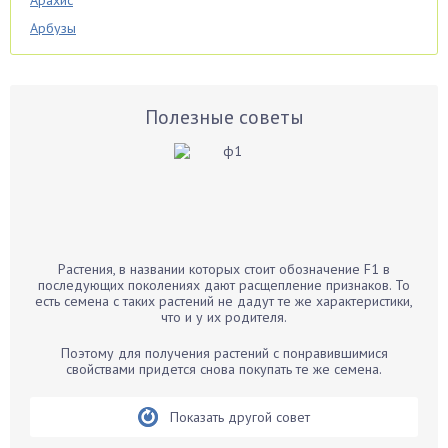
Арахис
Арбузы
Аспарагус
Астры
Базилик
Полезные советы
Баклажаны
Бальзамин
Бамбук
Банан
Барбарис
Растения, в названии которых стоит обозначение F1 в
Бархатцы
последующих поколениях дают расщепление признаков. То
есть семена с таких растений не дадут те же характеристики,
Бегония
что и у их родителя.
Белые грибы
Поэтому для получения растений с понравившимися
Бирючина
свойствами придется снова покупать те же семена.
Бобовые
Показать другой совет
Боярышнык