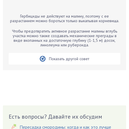
Банан
Барбарис
Гербициды не действуют на малину, поэтому с ее
Бархатцы
разрастанием можно бороться только выкапывая корневища.
Бегония
Чтобы предотвратить активное разрастание малины вглубь
Белые грибы
участка можно также создавать механические преграды в
виде вкопанных на достаточную глубину (1-1,5 м) досок,
Бирючина
линолеума или рубероида.
Бобовые
Показать другой совет
Боярышнык
Бруннера
Брусника
Бузина
Вазоны
Вешенки
Виноград
Есть вопросы? Давайте их обсудим
Вишня
Вредители
Пересадка смородины: когда и как это лучше