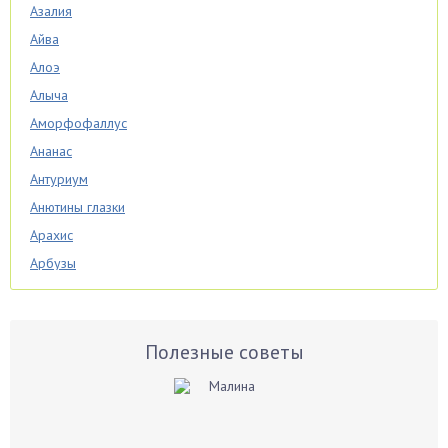
Азалия
Айва
Алоэ
Алыча
Аморфофаллус
Ананас
Антуриум
Анютины глазки
Арахис
Арбузы
Аспарагус
Астры
Базилик
Полезные советы
Баклажаны
Бальзамин
Бамбук