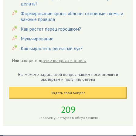
Гардения
делать?
Гацания
Формирование кроны яблони: основные схемы и
важные правила
Гвоздики
Как растет перец горошком?
Георгины
Герань
Мульчирование
Гиацинт
Как вырастить репчатый лук?
Гибискус
Или смотрите
другие вопросы и ответы
Гиппеаструм
Гладиолусы
Вы можете задать свой вопрос нашим посетителям и
экспертам и получить ответы
Глоксиния
Годжи
Задать свой вопрос
Голубика
Горох
209
Гортензия
человек участвуют в обсуждениях
Гранат
Грибы