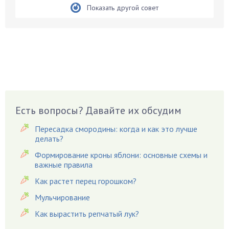
Бирючина
Показать другой совет
Бобовые
Боярышнык
Бруннера
Брусника
Бузина
Вазоны
Вешенки
Есть вопросы? Давайте их обсудим
Виноград
Пересадка смородины: когда и как это лучше
Вишня
делать?
Вредители
Формирование кроны яблони: основные схемы и
важные правила
Гардения
Гацания
Как растет перец горошком?
Гвоздики
Мульчирование
Георгины
Как вырастить репчатый лук?
Герань