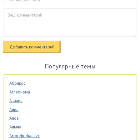
Популярные темы
Абрикос
Аглаонема
Азалия
Айва
Алоэ
Алыча
Аморфофаллус