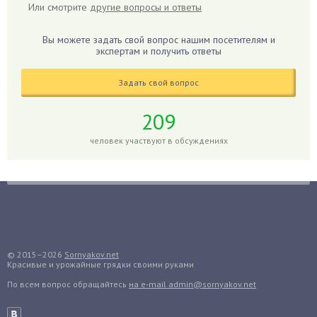
Или смотрите
другие вопросы и ответы
Гиацинт
Гибискус
Вы можете задать свой вопрос нашим посетителям и
Гиппеаструм
экспертам и получить ответы
Гладиолусы
Задать свой вопрос
Глоксиния
Годжи
209
Голубика
человек участвуют в обсуждениях
Горох
Гортензия
Гранат
Грибы
Груша
Груши
© 2015–2026
Sornyakov.net
Красивые и урожайные грядки своими руками
Грядки
По всем вопрос обращайтесь
на e-mail admin@sornyakov.net
Гуава
Гузмания