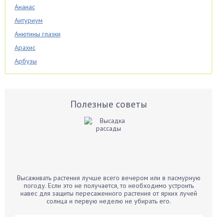
Ананас
Антуриум
Анютины глазки
Арахис
Арбузы
Аспарагус
Астры
Базилик
Полезные советы
Баклажаны
Бальзамин
Бамбук
Банан
Барбарис
Высаживать растения лучше всего вечером или в пасмурную
Бархатцы
погоду. Если это не получается, то необходимо устроить
навес для защиты пересаженного растения от ярких лучей
Бегония
солнца и первую неделю не убирать его.
Белые грибы