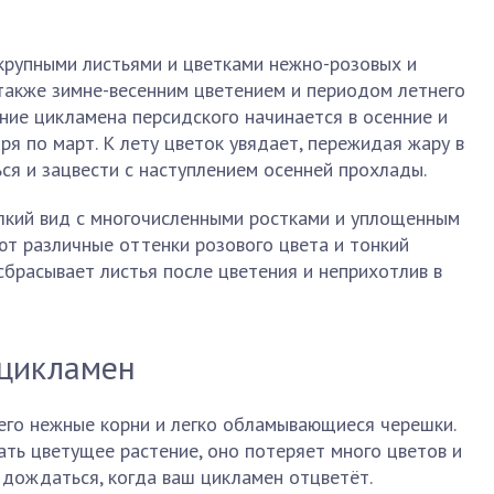
крупными листьями и цветками нежно-розовых и
 также зимне-весенним цветением и периодом летнего
ние цикламена персидского начинается в осенние и
ря по март. К лету цветок увядает, пережидая жару в
ся и зацвести с наступлением осенней прохлады.
лкий вид с многочисленными ростками и уплощенным
ют различные оттенки розового цвета и тонкий
сбрасывает листья после цветения и неприхотлив в
 цикламен
его нежные корни и легко обламывающиеся черешки.
ть цветущее растение, оно потеряет много цветов и
 дождаться, когда ваш цикламен отцветёт.