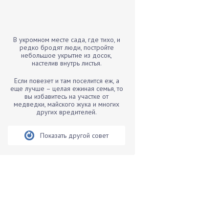
Бамбук
Банан
Барбарис
В укромном месте сада, где тихо, и
Бархатцы
редко бродят люди, постройте
небольшое укрытие из досок,
Бегония
настелив внутрь листья.
Белые грибы
Если повезет и там поселится еж, а
Бирючина
еще лучше – целая ежиная семья, то
вы избавитесь на участке от
Бобовые
медведки, майского жука и многих
других вредителей.
Боярышнык
Бруннера
Показать другой совет
Брусника
Бузина
Вазоны
Вешенки
Виноград
Вишня