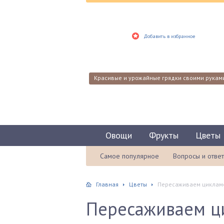
Добавить в избранное
Красивые и урожайные грядки своими рукам
Овощи
Фрукты
Цветы
Самое популярное
Вопросы и отве
Главная
Цветы
Пересаживаем цикламе
Пересаживаем ц