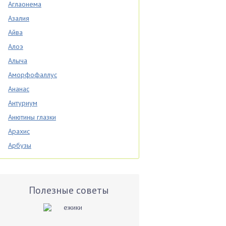
Аглаонема
Азалия
Айва
Алоэ
Алыча
Аморфофаллус
Ананас
Антуриум
Анютины глазки
Арахис
Арбузы
Аспарагус
Астры
Базилик
Полезные советы
Баклажаны
Бальзамин