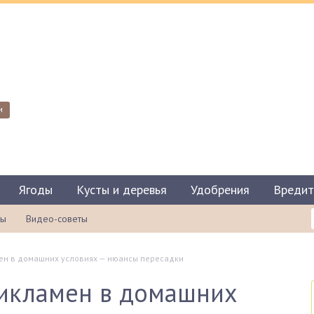
и
Ягоды
Кусты и деревья
Удобрения
Вредит
ты
Видео-советы
н в домашних условиях — нюансы пересадки
икламен в домашних