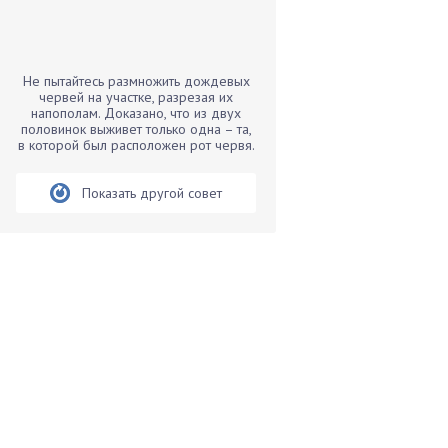
Бамбук
Банан
Барбарис
Не пытайтесь размножить дождевых
Бархатцы
червей на участке, разрезая их
напополам. Доказано, что из двух
Бегония
половинок выживет только одна – та,
в которой был расположен рот червя.
Белые грибы
Бирючина
Показать другой совет
Бобовые
Боярышнык
Бруннера
Брусника
Бузина
Вазоны
Вешенки
Виноград
Вишня