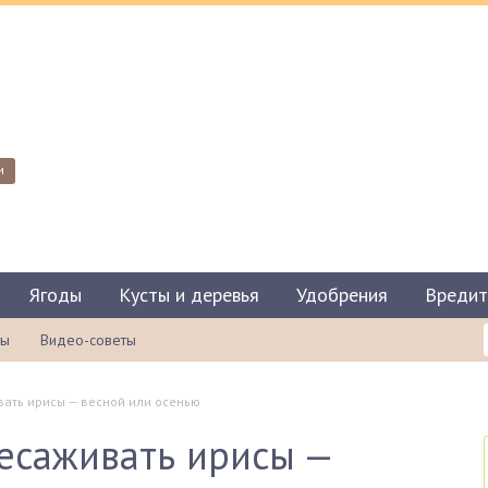
и
Ягоды
Кусты и деревья
Удобрения
Вредит
ты
Видео-советы
вать ирисы — весной или осенью
есаживать ирисы —