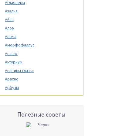
Аглаонема
Азалия
Айва
Алоэ
Алыча
Аморфофаллус
Ананас
Антуриум
Анютины глазки
Арахис
Арбузы
Аспарагус
Астры
Базилик
Полезные советы
Баклажаны
Бальзамин