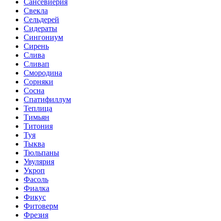
Сансевиерия
Свекла
Сельдерей
Сидераты
Сингониум
Сирень
Слива
Сливап
Смородина
Сорняки
Сосна
Спатифиллум
Теплица
Тимьян
Титония
Туя
Тыква
Тюльпаны
Увулярия
Укроп
Фасоль
Фиалка
Фикус
Фитоверм
Фрезия