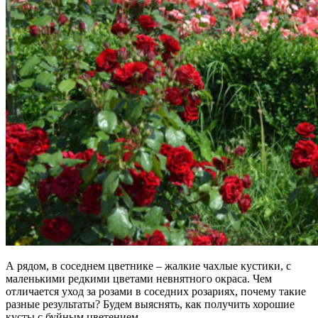
А рядом, в соседнем цветнике – жалкие чахлые кустики, с
маленькими редкими цветами невнятного окраса. Чем
отличается уход за розами в соседних розариях, почему такие
разные результаты? Будем выяснять, как получить хорошие
кусты с буйным цветением.