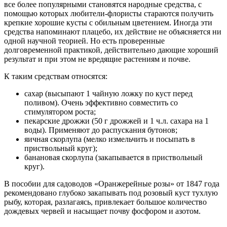
все более популярными становятся народные средства, с
помощью которых любители-флористы стараются получить
крепкие хорошие кусты с обильным цветением. Иногда эти
средства напоминают плацебо, их действие не объясняется ни
одной научной теорией. Но есть проверенные
долговременной практикой, действительно дающие хороший
результат и при этом не вредящие растениям и почве.
К таким средствам относятся:
сахар (высыпают 1 чайную ложку по куст перед
поливом). Очень эффективно совместить со
стимулятором роста;
пекарские дрожжи (50 г дрожжей и 1 ч.л. сахара на 1
воды). Применяют до распускания бутонов;
яичная скорлупа (мелко измельчить и посыпать в
приствольный круг);
банановая скорлупа (закапывается в приствольный
круг).
В пособии для садоводов «Оранжерейные розы» от 1847 года
рекомендовано глубоко закапывать под розовый куст тухлую
рыбу, которая, разлагаясь, привлекает большое количество
дождевых червей и насыщает почву фосфором и азотом.