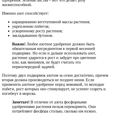
одобрения. Зеленая листва – вот что делает розу
жизнеспособной.
Именно азот способствует:
наращиванию вегетативной массы растения;
укреплению побегов;
ускоренному росту растения;
закладыванию бутонов.
Важно!
Любое азотное удобрение должно быть
обязательным ингредиентом в первой весенней
подкормке. Но если и дальше использовать азот,
растение ударится в рост и забудет про цветение
или, как минимум, не будет считать это
первоочередной задачей.
Поэтому двух подкормок азотом за сезон достаточно, причем
вторая должна производиться не позднее июня. Если
применить азотное удобрение перед зимовкой, то молодые
побеги, рост которых оно стимулирует, не успеют созреть и
погибнут в морозы.
Заметьте!
В отличие от азота фосфорными
удобрениями растения нельзя перекормить. Они
потребляют фосфора столько, сколько им нужно.