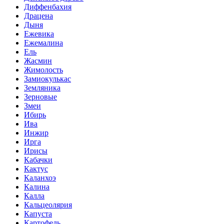
Диффенбахия
Драцена
Дыня
Ежевика
Ежемалина
Ель
Жасмин
Жимолость
Замиокулькас
Земляника
Зерновые
Змеи
Ибирь
Ива
Инжир
Ирга
Ирисы
Кабачки
Кактус
Каланхоэ
Калина
Калла
Кальцеолярия
Капуста
Картофель