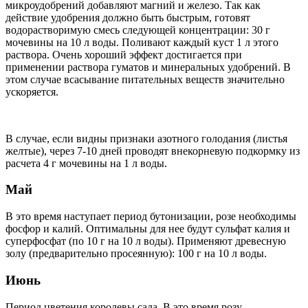
микроудобрений добавляют магний и железо. Так как
действие удобрения должно быть быстрым, готовят
водорастворимую смесь следующей концентрации: 30 г
мочевины на 10 л воды. Поливают каждый куст 1 л этого
раствора. Очень хороший эффект достигается при
применении раствора гуматов и минеральных удобрений. В
этом случае всасывание питательных веществ значительно
ускоряется.
В случае, если видны признаки азотного голодания (листья
желтые), через 7-10 дней проводят внекорневую подкормку из
расчета 4 г мочевины на 1 л воды.
Май
В это время наступает период бутонизации, розе необходимы
фосфор и калий. Оптимальны для нее будут сульфат калия и
суперфосфат (по 10 г на 10 л воды). Применяют древесную
золу (предварительно просеянную): 100 г на 10 л воды.
Июнь
Период цветения королевы сада. В это время розу