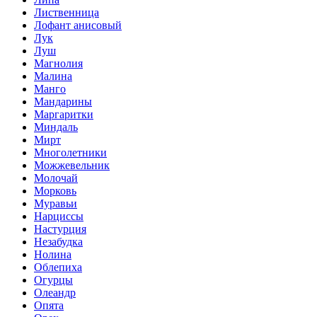
Лиственница
Лофант анисовый
Лук
Луш
Магнолия
Малина
Манго
Мандарины
Маргаритки
Миндаль
Мирт
Многолетники
Можжевельник
Молочай
Морковь
Муравьи
Нарциссы
Настурция
Незабудка
Нолина
Облепиха
Огурцы
Олеандр
Опята