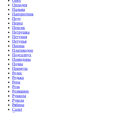
Орех
Орхидея
Пальма
Папоротник
Педу
Перец
Персик
Петрушка
Петуния
Петунья
Пионы
Платикодон
Подсолнух
Помидоры
Почва
Примула
Редис
Редька
Репа
Роза
Розмарин
Руккола
Рукола
Рябина
Салат