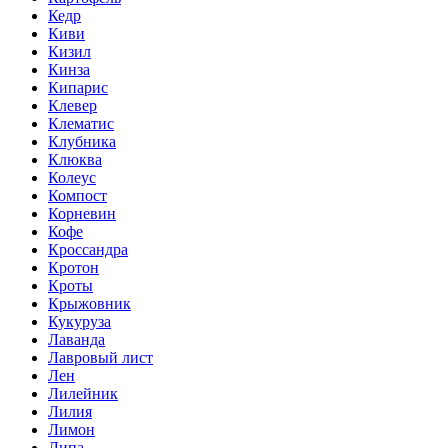
Кедр
Киви
Кизил
Кинза
Кипарис
Клевер
Клематис
Клубника
Клюква
Колеус
Компост
Корневин
Кофе
Кроссандра
Кротон
Кроты
Крыжовник
Кукуруза
Лаванда
Лавровый лист
Лен
Лилейник
Лилия
Лимон
Липа