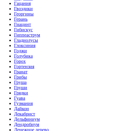
Гацания
Гвоздики
Георгины
Герань
Гиацинт
Гибискус
Гиппеаструм
Гладиолусы
Глоксиния
Годжи
Голубика
Горох
Гортензия
Гранат
Грибы
Груша
Груши
Грядки
Гуава
Гузмания
Дайкон
Декабрист
Дельфиниум
Дендробиум
Денежное дерево