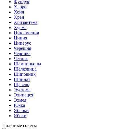
Фундук
Хлоро
Хойя
Хрен
Хризантема
Хурма
Цикломения
Циния
Циперус
Черешня
Черника
Чеснок
Шампиньоны
Шелковица
Шиповник
Шпинат
Щавель
Эустома
Эхинацея
Эхмея
Юкка
Яблоки
Ябоки
Полезные советы