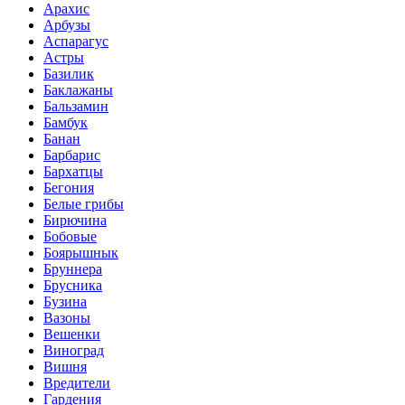
Арахис
Арбузы
Аспарагус
Астры
Базилик
Баклажаны
Бальзамин
Бамбук
Банан
Барбарис
Бархатцы
Бегония
Белые грибы
Бирючина
Бобовые
Боярышнык
Бруннера
Брусника
Бузина
Вазоны
Вешенки
Виноград
Вишня
Вредители
Гардения