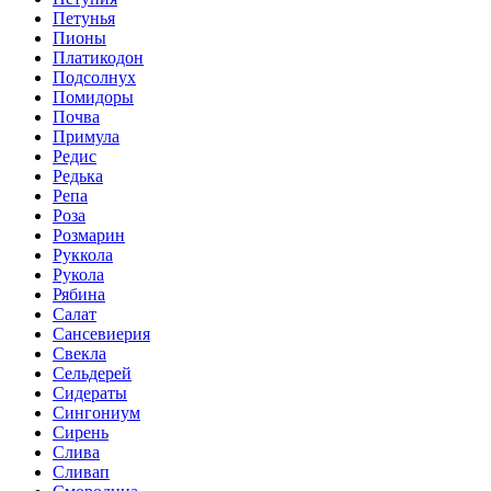
Петунья
Пионы
Платикодон
Подсолнух
Помидоры
Почва
Примула
Редис
Редька
Репа
Роза
Розмарин
Руккола
Рукола
Рябина
Салат
Сансевиерия
Свекла
Сельдерей
Сидераты
Сингониум
Сирень
Слива
Сливап