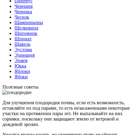
Циперус
Черешня
Черника
Чеснок
Шампиньоны
Шелковица
Шиповник
Шпинат
Щавель
Эустома
Эхинацея
Эхмея
Юкка
Яблоки
Ябоки
Полезные советы
Для улучшения плодородия почвы, если есть возможность,
оставляйте их под парами, то есть незасаженными некоторые
участки на протяжении пары лет. Не выпалывайте на них
сорняки, поскольку они защищают землю от ветровой и
дождевой эрозии.
Участки можно косить, но скошенную траву не убирать.