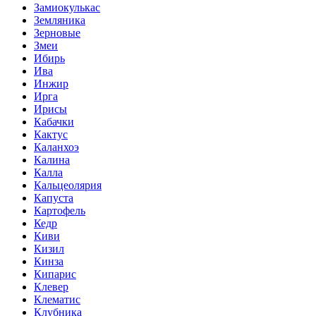
Замиокулькас
Земляника
Зерновые
Змеи
Ибирь
Ива
Инжир
Ирга
Ирисы
Кабачки
Кактус
Каланхоэ
Калина
Калла
Кальцеолярия
Капуста
Картофель
Кедр
Киви
Кизил
Кинза
Кипарис
Клевер
Клематис
Клубника