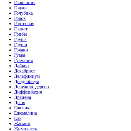
Глоксиния
Годжи
Голубика
Горох
Гортензия
Гранат
Грибы
Груша
Груши
Грядки
Гуава
Гузмания
Дайкон
Декабрист
Дельфиниум
Дендробиум
Денежное дерево
Диффенбахия
Драцена
Дыня
Ежевика
Ежемалина
Ель
Жасмин
Жимолость