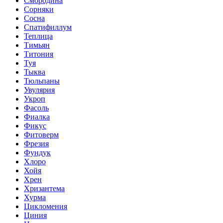
Смородина
Сорняки
Сосна
Спатифиллум
Теплица
Тимьян
Титония
Туя
Тыква
Тюльпаны
Увулярия
Укроп
Фасоль
Фиалка
Фикус
Фитоверм
Фрезия
Фундук
Хлоро
Хойя
Хрен
Хризантема
Хурма
Цикломения
Циния