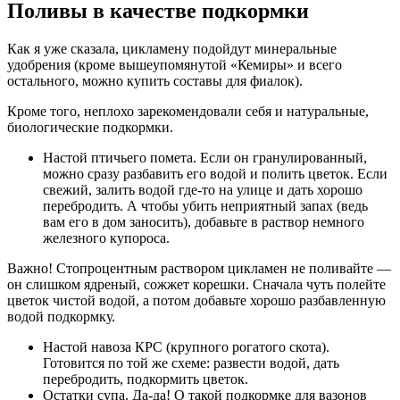
Поливы в качестве подкормки
Как я уже сказала, цикламену подойдут минеральные
удобрения (кроме вышеупомянутой «Кемиры» и всего
остального, можно купить составы для фиалок).
Кроме того, неплохо зарекомендовали себя и натуральные,
биологические подкормки.
Настой птичьего помета. Если он гранулированный,
можно сразу разбавить его водой и полить цветок. Если
свежий, залить водой где-то на улице и дать хорошо
перебродить. А чтобы убить неприятный запах (ведь
вам его в дом заносить), добавьте в раствор немного
железного купороса.
Важно! Стопроцентным раствором цикламен не поливайте —
он слишком ядреный, сожжет корешки. Сначала чуть полейте
цветок чистой водой, а потом добавьте хорошо разбавленную
водой подкормку.
Настой навоза КРС (крупного рогатого скота).
Готовится по той же схеме: развести водой, дать
перебродить, подкормить цветок.
Остатки супа. Да-да! О такой подкормке для вазонов