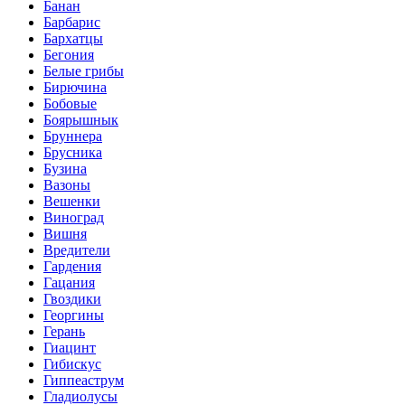
Банан
Барбарис
Бархатцы
Бегония
Белые грибы
Бирючина
Бобовые
Боярышнык
Бруннера
Брусника
Бузина
Вазоны
Вешенки
Виноград
Вишня
Вредители
Гардения
Гацания
Гвоздики
Георгины
Герань
Гиацинт
Гибискус
Гиппеаструм
Гладиолусы