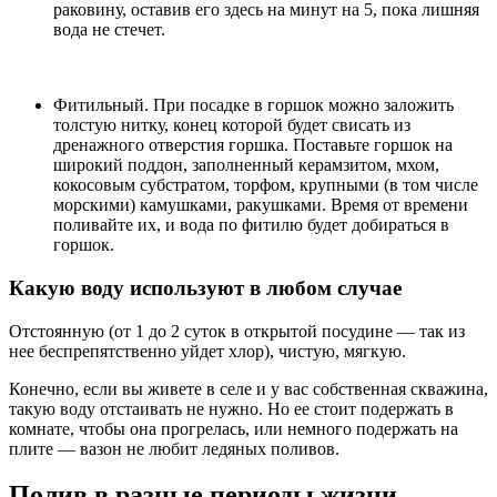
раковину, оставив его здесь на минут на 5, пока лишняя
вода не стечет.
Фитильный. При посадке в горшок можно заложить
толстую нитку, конец которой будет свисать из
дренажного отверстия горшка. Поставьте горшок на
широкий поддон, заполненный керамзитом, мхом,
кокосовым субстратом, торфом, крупными (в том числе
морскими) камушками, ракушками. Время от времени
поливайте их, и вода по фитилю будет добираться в
горшок.
Какую воду используют в любом случае
Отстоянную (от 1 до 2 суток в открытой посудине — так из
нее беспрепятственно уйдет хлор), чистую, мягкую.
Конечно, если вы живете в селе и у вас собственная скважина,
такую воду отстаивать не нужно. Но ее стоит подержать в
комнате, чтобы она прогрелась, или немного подержать на
плите — вазон не любит ледяных поливов.
Полив в разные периоды жизни