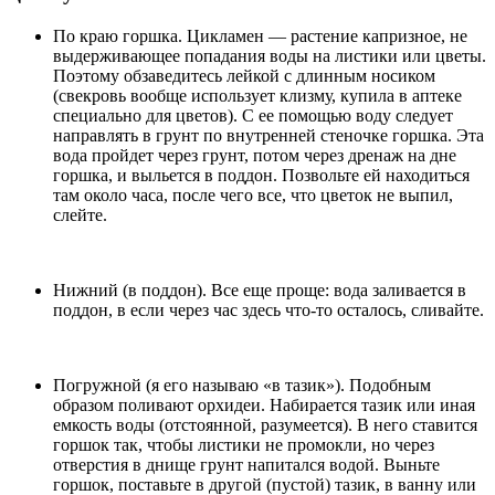
По краю горшка. Цикламен — растение капризное, не
выдерживающее попадания воды на листики или цветы.
Поэтому обзаведитесь лейкой с длинным носиком
(свекровь вообще использует клизму, купила в аптеке
специально для цветов). С ее помощью воду следует
направлять в грунт по внутренней стеночке горшка. Эта
вода пройдет через грунт, потом через дренаж на дне
горшка, и выльется в поддон. Позвольте ей находиться
там около часа, после чего все, что цветок не выпил,
слейте.
Нижний (в поддон). Все еще проще: вода заливается в
поддон, в если через час здесь что-то осталось, сливайте.
Погружной (я его называю «в тазик»). Подобным
образом поливают орхидеи. Набирается тазик или иная
емкость воды (отстоянной, разумеется). В него ставится
горшок так, чтобы листики не промокли, но через
отверстия в днище грунт напитался водой. Выньте
горшок, поставьте в другой (пустой) тазик, в ванну или