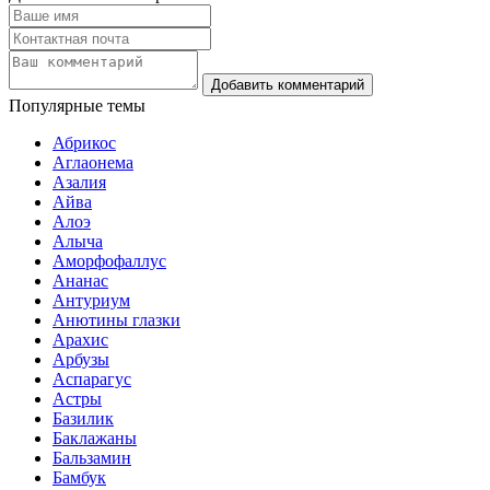
Популярные темы
Абрикос
Аглаонема
Азалия
Айва
Алоэ
Алыча
Аморфофаллус
Ананас
Антуриум
Анютины глазки
Арахис
Арбузы
Аспарагус
Астры
Базилик
Баклажаны
Бальзамин
Бамбук