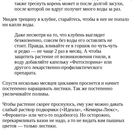
также треснуть корень может и после долгой засухи,
после которой он вдруг получит много воды за раз.
Увидев трещину в клубне, старайтесь, чтобы в нее не попало
ни капли воды.
Даже несмотря на то, что клубень выглядит
безжизненно, совсем без воды его оставлять не
стоит. Правда, вливайте ее в горшок по чуть-чуть
и редко — не чаще 2 раз в месяц. А чтобы
защитить растение от возникновения гнили, в
воду добавляйте капельку «Фитоспорина» или
другого лекарственно-профилактического
препарата.
Спустя несколько месяцев цикламен проснется и начнет
постепенно наращивать листики. Так же постепенно
увеличивайте поливы.
Чтобы растение скорее проснулось, ему уже можно давать
слабый раствор подкормки («Идеала», «Кемиры-Люкс»,
«Феровита» или чего-то подобного). Но осторожно,
перекармливать вазон не надо, а то не видать вам пышных
цветов — только листики.