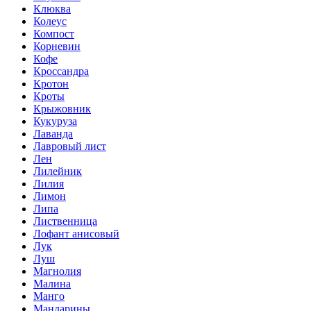
Клюква
Колеус
Компост
Корневин
Кофе
Кроссандра
Кротон
Кроты
Крыжовник
Кукуруза
Лаванда
Лавровый лист
Лен
Лилейник
Лилия
Лимон
Липа
Лиственница
Лофант анисовый
Лук
Луш
Магнолия
Малина
Манго
Мандарины