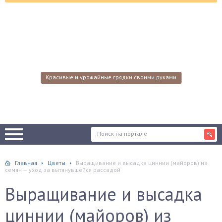
Красивые и урожайные грядки своими руками
Главная
Цветы
Выращивание и высадка циннии (майоров) из
семян — уход за вытянувшейся рассадой
Выращивание и высадка
циннии (майоров) из