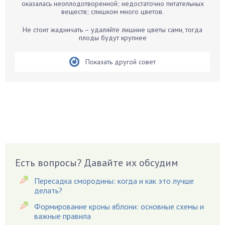
оказалась неоплодотворенной; недостаточно питательных
Бегония
веществ; слишком много цветов.
Белые грибы
Не стоит жадничать – удаляйте лишние цветы сами, тогда
Бирючина
плоды будут крупнее
Бобовые
Показать другой совет
Боярышнык
Бруннера
Брусника
Бузина
Вазоны
Вешенки
Виноград
Есть вопросы? Давайте их обсудим
Вишня
Вредители
Пересадка смородины: когда и как это лучше
Гардения
делать?
Гацания
Формирование кроны яблони: основные схемы и
важные правила
Гвоздики