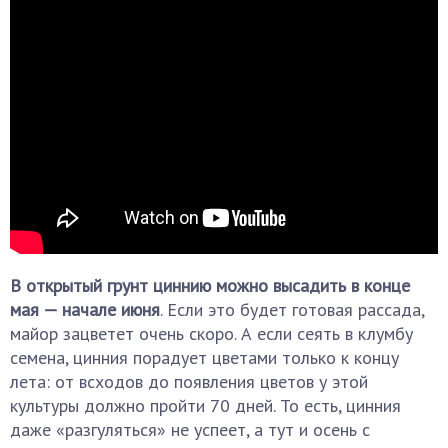
В открытый грунт циннию можно высадить в конце
мая — начале июня
. Если это будет готовая рассада,
майор зацветет очень скоро. А если сеять в клумбу
семена, цинния порадует цветами только к концу
лета: от всходов до появления цветов у этой
культуры должно пройти 70 дней. То есть, цинния
даже «разгуляться» не успеет, а тут и осень с