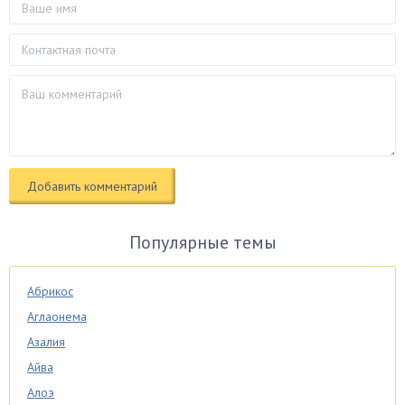
Популярные темы
Абрикос
Аглаонема
Азалия
Айва
Алоэ