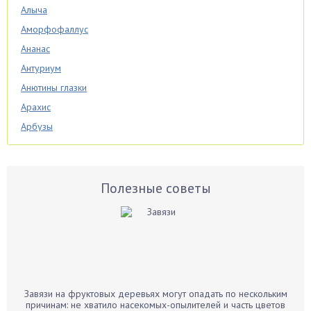
Алыча
Аморфофаллус
Ананас
Антуриум
Анютины глазки
Арахис
Арбузы
Аспарагус
Астры
Базилик
Полезные советы
Баклажаны
Бальзамин
Бамбук
Банан
Барбарис
Завязи на фруктовых деревьях могут опадать по нескольким
Бархатцы
причинам: не хватило насекомых-опылителей и часть цветов