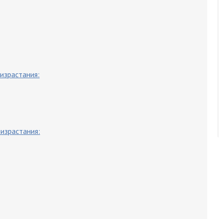
израстания:
израстания: