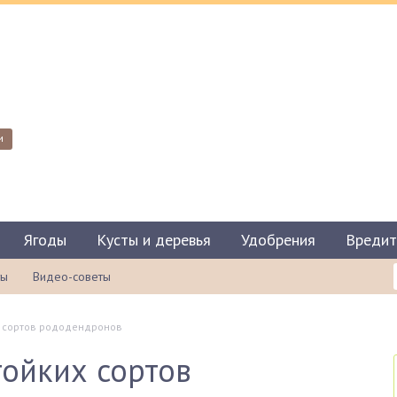
и
Ягоды
Кусты и деревья
Удобрения
Вредит
ты
Видео-советы
 сортов рододендронов
ойких сортов