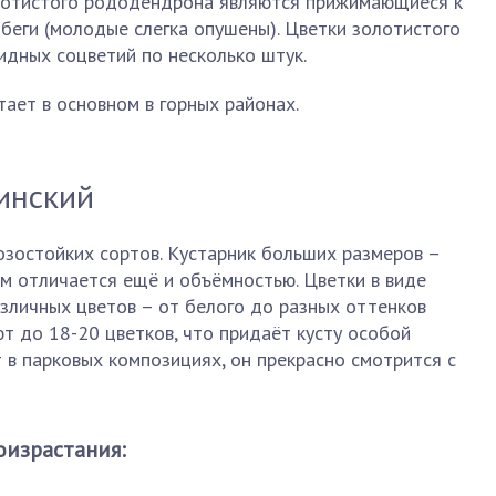
лотистого рододендрона являются прижимающиеся к
обеги (молодые слегка опушены). Цветки золотистого
видных соцветий по несколько штук.
тает в основном в горных районах.
инский
озостойких сортов. Кустарник больших размеров –
ом отличается ещё и объёмностью. Цветки в виде
зличных цветов – от белого до разных оттенков
т до 18-20 цветков, что придаёт кусту особой
 в парковых композициях, он прекрасно смотрится с
оизрастания: