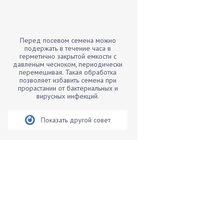
Бамбук
Банан
Барбарис
Перед посевом семена можно
Бархатцы
подержать в течение часа в
герметично закрытой емкости с
Бегония
давленым чесноком, периодически
перемешивая. Такая обработка
Белые грибы
позволяет избавить семена при
Бирючина
прорастании от бактериальных и
вирусных инфекций.
Бобовые
Боярышнык
Показать другой совет
Бруннера
Брусника
Бузина
Вазоны
Вешенки
Виноград
Вишня