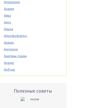
Аглаонема
Азалия
Айва
Алоэ
Алыча
Аморфофаллус
Ананас
Антуриум
Анютины глазки
Арахис
Арбузы
Аспарагус
Астры
Базилик
Полезные советы
Баклажаны
Бальзамин