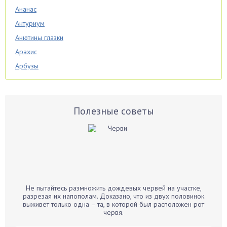
Ананас
Антуриум
Анютины глазки
Арахис
Арбузы
Аспарагус
Астры
Базилик
Полезные советы
Баклажаны
Бальзамин
Бамбук
Банан
Барбарис
Не пытайтесь размножить дождевых червей на участке,
Бархатцы
разрезая их напополам. Доказано, что из двух половинок
выживет только одна – та, в которой был расположен рот
Бегония
червя.
Белые грибы