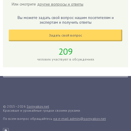
Или смотрите
другие вопросы и ответы
Гиацинт
Гибискус
Вы можете задать свой вопрос нашим посетителям и
Гиппеаструм
экспертам и получить ответы
Гладиолусы
Задать свой вопрос
Глоксиния
Годжи
209
Голубика
человек участвуют в обсуждениях
Горох
Гортензия
Гранат
Грибы
Груша
Груши
© 2015–2026
Sornyakov.net
Красивые и урожайные грядки своими руками
Грядки
По всем вопрос обращайтесь
на e-mail admin@sornyakov.net
Гуава
Гузмания