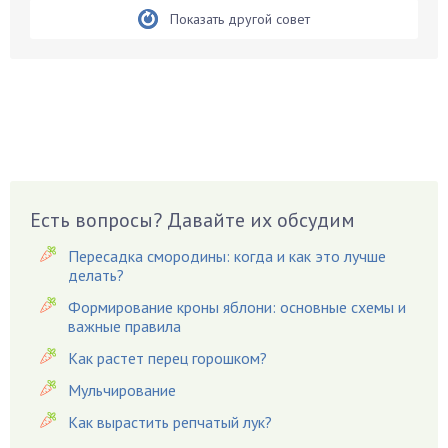
Бирючина
Показать другой совет
Бобовые
Боярышнык
Бруннера
Брусника
Бузина
Вазоны
Вешенки
Есть вопросы? Давайте их обсудим
Виноград
Пересадка смородины: когда и как это лучше
Вишня
делать?
Вредители
Формирование кроны яблони: основные схемы и
важные правила
Гардения
Гацания
Как растет перец горошком?
Гвоздики
Мульчирование
Георгины
Как вырастить репчатый лук?
Герань