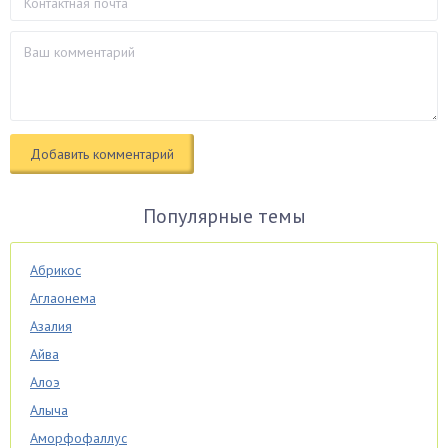
Популярные темы
Абрикос
Аглаонема
Азалия
Айва
Алоэ
Алыча
Аморфофаллус