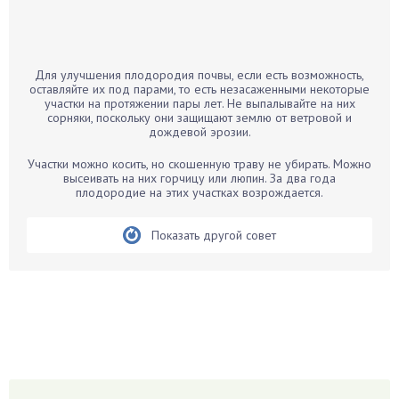
Бамбук
Банан
Барбарис
Для улучшения плодородия почвы, если есть возможность,
Бархатцы
оставляйте их под парами, то есть незасаженными некоторые
участки на протяжении пары лет. Не выпалывайте на них
Бегония
сорняки, поскольку они защищают землю от ветровой и
дождевой эрозии.
Белые грибы
Бирючина
Участки можно косить, но скошенную траву не убирать. Можно
высеивать на них горчицу или люпин. За два года
Бобовые
плодородие на этих участках возрождается.
Боярышнык
Бруннера
Показать другой совет
Брусника
Бузина
Вазоны
Вешенки
Виноград
Вишня