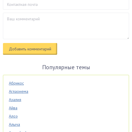
Популярные темы
Абрикос
Аглаонема
Азалия
Айва
Алоэ
Алыча