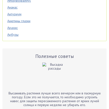
Аморфофаллус
Ананас
Антуриум
Анютины глазки
Арахис
Арбузы
Аспарагус
Астры
Базилик
Полезные советы
Баклажаны
Бальзамин
Бамбук
Банан
Барбарис
Высаживать растения лучше всего вечером или в пасмурную
Бархатцы
погоду. Если это не получается, то необходимо устроить
навес для защиты пересаженного растения от ярких лучей
Бегония
солнца и первую неделю не убирать его.