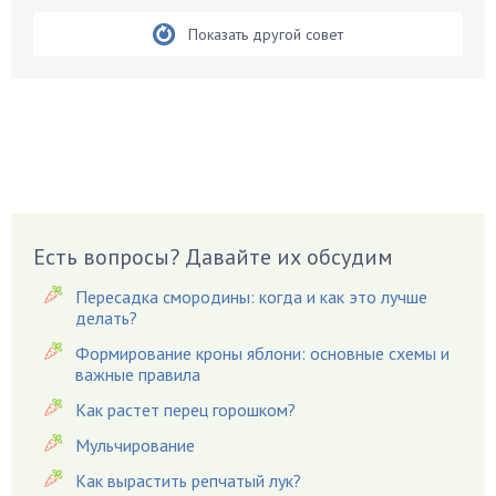
Белые грибы
Бирючина
Показать другой совет
Бобовые
Боярышнык
Бруннера
Брусника
Бузина
Вазоны
Вешенки
Есть вопросы? Давайте их обсудим
Виноград
Пересадка смородины: когда и как это лучше
Вишня
делать?
Вредители
Формирование кроны яблони: основные схемы и
важные правила
Гардения
Гацания
Как растет перец горошком?
Гвоздики
Мульчирование
Георгины
Как вырастить репчатый лук?