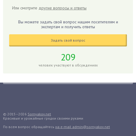
Герань
Или смотрите
другие вопросы и ответы
Гиацинт
Гибискус
Вы можете задать свой вопрос нашим посетителям и
Гиппеаструм
экспертам и получить ответы
Гладиолусы
Задать свой вопрос
Глоксиния
Годжи
209
Голубика
человек участвуют в обсуждениях
Горох
Гортензия
Гранат
Грибы
Груша
Груши
© 2015–2026
Sornyakov.net
Красивые и урожайные грядки своими руками
Грядки
По всем вопрос обращайтесь
на e-mail admin@sornyakov.net
Гуава