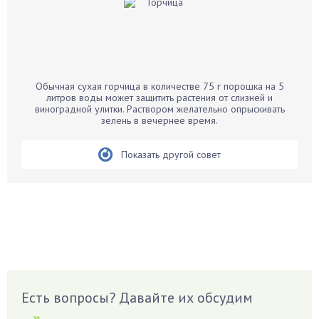
Бальзамин
Бамбук
Банан
Барбарис
Обычная сухая горчица в количестве 75 г порошка на 5
Бархатцы
литров воды может защитить растения от слизней и
виноградной улитки. Раствором желательно опрыскивать
Бегония
зелень в вечернее время.
Белые грибы
Бирючина
Показать другой совет
Бобовые
Боярышнык
Бруннера
Брусника
Бузина
Вазоны
Вешенки
Есть вопросы? Давайте их обсудим
Виноград