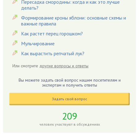
Пересадка смородины: когда и как это лучше
Вишня
делать?
Вредители
Формирование кроны яблони: основные схемы и
важные правила
Гардения
Гацания
Как растет перец горошком?
Гвоздики
Мульчирование
Георгины
Как вырастить репчатый лук?
Герань
Или смотрите
другие вопросы и ответы
Гиацинт
Гибискус
Вы можете задать свой вопрос нашим посетителям и
Гиппеаструм
экспертам и получить ответы
Гладиолусы
Задать свой вопрос
Глоксиния
Годжи
209
Голубика
человек участвуют в обсуждениях
Горох
Гортензия