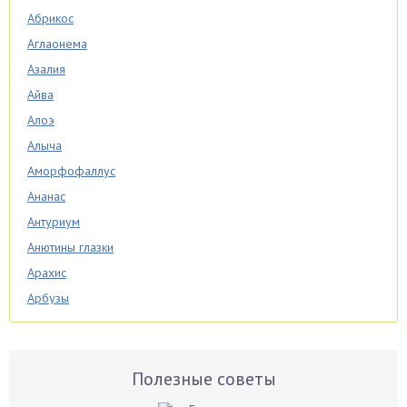
Абрикос
Аглаонема
Азалия
Айва
Алоэ
Алыча
Аморфофаллус
Ананас
Антуриум
Анютины глазки
Арахис
Арбузы
Аспарагус
Астры
Базилик
Полезные советы
Баклажаны