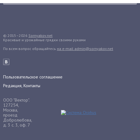
Гранат
Грибы
Груша
Груши
© 2015–2026
Sornyakov.net
Красивые и урожайные грядки своими руками
Грядки
По всем вопрос обращайтесь
на e-mail admin@sornyakov.net
Гуава
Гузмания
Дайкон
Декабрист
Пользовательское соглашение
Дельфиниум
Редакция, Контакты
Дендробиум
ООО "Вектор".
Денежное дерево
127254,
Москва,
Диффенбахия
проезд
Добролюбова,
Драцена
д. 3 с. 3, оф. 7
Дыня
Ежевика