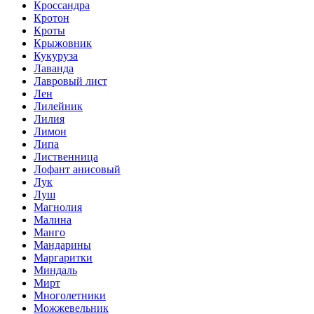
Кроссандра
Кротон
Кроты
Крыжовник
Кукуруза
Лаванда
Лавровый лист
Лен
Лилейник
Лилия
Лимон
Липа
Лиственница
Лофант анисовый
Лук
Луш
Магнолия
Малина
Манго
Мандарины
Маргаритки
Миндаль
Мирт
Многолетники
Можжевельник