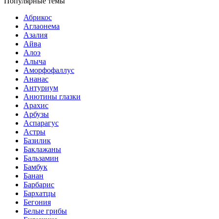
Популярные темы
Абрикос
Аглаонема
Азалия
Айва
Алоэ
Алыча
Аморфофаллус
Ананас
Антуриум
Анютины глазки
Арахис
Арбузы
Аспарагус
Астры
Базилик
Баклажаны
Бальзамин
Бамбук
Банан
Барбарис
Бархатцы
Бегония
Белые грибы