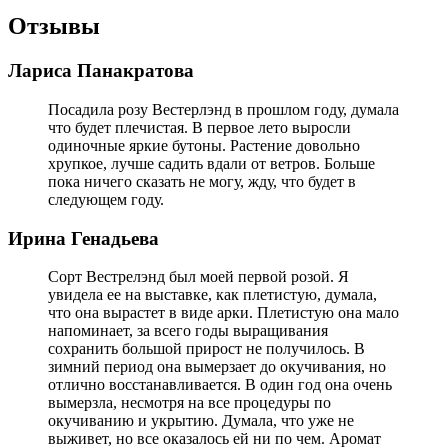
Отзывы
Лариса Панакратова
Посадила розу Вестерлэнд в прошлом году, думала
что будет плечистая. В первое лето выросли
одиночные яркие бутоны. Растение довольно
хрупкое, лучше садить вдали от ветров. Больше
пока ничего сказать не могу, жду, что будет в
следующем году.
Ирина Генадьева
Сорт Вестрелэнд был моей первой розой. Я
увидела ее на выставке, как плетистую, думала,
что она вырастет в виде арки. Плетистую она мало
напоминает, за всего годы выращивания
сохранить большой прирост не получилось. В
зимний период она вымерзает до окучивания, но
отлично восстанавливается. В один год она очень
вымерзла, несмотря на все процедуры по
окучиванию и укрытию. Думала, что уже не
выживет, но все оказалось ей ни по чем. Аромат