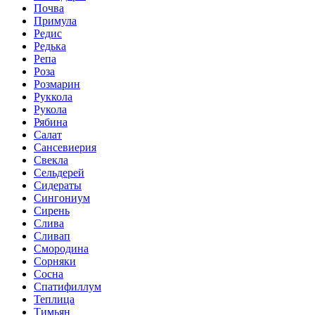
Почва
Примула
Редис
Редька
Репа
Роза
Розмарин
Руккола
Рукола
Рябина
Салат
Сансевиерия
Свекла
Сельдерей
Сидераты
Сингониум
Сирень
Слива
Сливап
Смородина
Сорняки
Сосна
Спатифиллум
Теплица
Тимьян