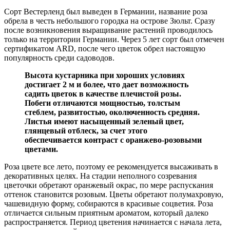
Сорт Вестерленд был выведен в Германии, название роза
обрела в честь небольшого городка на острове Зюльт. Сразу
после возникновения выращивание растений проводилось
только на территории Германии. Через 5 лет сорт был отмечен
сертификатом ARD, после чего цветок обрел настоящую
популярность среди садоводов.
Высота кустарника при хороших условиях
достигает 2 м и более, что дает возможность
садить цветок в качестве плечистой розы.
Побеги отличаются мощностью, толстым
стеблем, развитостью, околюченность средняя.
Листья имеют насыщенный зеленый цвет,
глянцевый отблеск, за счет этого
обеспечивается контраст с оранжево-розовыми
цветами.
Роза цвете все лето, поэтому ее рекомендуется высаживать в
декоративных целях. На стадии неполного созревания
цветочки обретают оранжевый окрас, по мере распускания
оттенок становится розовым. Цветы обретают полумахровую,
чашевидную форму, собираются в красивые соцветия. Роза
отличается сильным приятным ароматом, который далеко
распространяется. Период цветения начинается с начала лета,