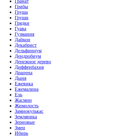
Гранат
Грибы
Груша
Груши
Грядки
Гуава
Гузмания
Дайкон
Декабрист
Дельфиниум
Дендробиум
Денежное дерево
Диффенбахия
Драцена
Дыня
Ежевика
Ежемалина
Ель
Жасмин
Жимолость
Замиокулькас
Земляника
Зерновые
Змеи
Ибирь