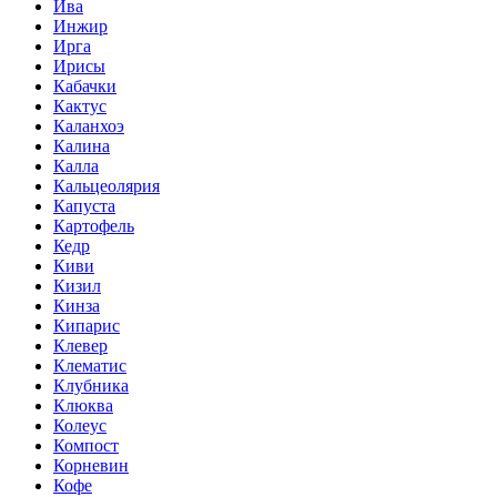
Ива
Инжир
Ирга
Ирисы
Кабачки
Кактус
Каланхоэ
Калина
Калла
Кальцеолярия
Капуста
Картофель
Кедр
Киви
Кизил
Кинза
Кипарис
Клевер
Клематис
Клубника
Клюква
Колеус
Компост
Корневин
Кофе