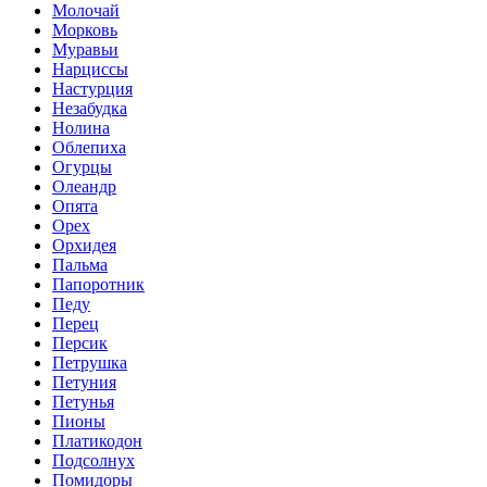
Молочай
Морковь
Муравьи
Нарциссы
Настурция
Незабудка
Нолина
Облепиха
Огурцы
Олеандр
Опята
Орех
Орхидея
Пальма
Папоротник
Педу
Перец
Персик
Петрушка
Петуния
Петунья
Пионы
Платикодон
Подсолнух
Помидоры