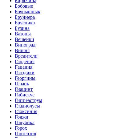
Бирючина
Бобовые
Боярышнык
Бруннера
Брусника
Бузина
Вазоны
Вешенки
Виноград
Вишня
Вредители
Гардения
Гацания
Гвоздики
Георгины
Герань
Гиацинт
Гибискус
Гиппеаструм
Гладиолусы
Глоксиния
Годжи
Голубика
Горох
Гортензия