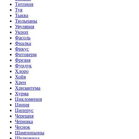
Титония
Туя
Тыква
Тюльпаны
Увулярия
Укроп
Фасоль
Фиалка
Фикус
Фитоверм
Фрезия
Фундук
Хлоро
Хойя
Хрен
Хризантема
Хурма
Цикломения
Циния
Циперус
Черешня
Черника
Чеснок
Шампиньоны
Шелковица