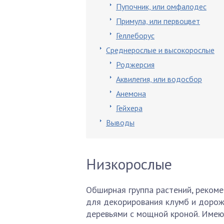
Пупочник, или омфалодес
Примула, или первоцвет
Геллеборус
Среднерослые и высокорослые
Роджерсия
Аквилегия, или водосбор
Анемона
Гейхера
Выводы
Низкорослые
Обширная группа растений, реком
для декорирования клумб и дорож
деревьями с мощной кроной. Имеют