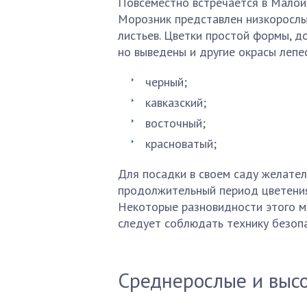
Повсеместно встречается в Малой
Морозник представлен низкорослы
листьев. Цветки простой формы, д
но выведены и другие окрасы лепе
черный;
кавказский;
восточный;
красноватый;
Для посадки в своем саду желател
продолжительный период цветения
Некоторые разновидности этого м
следует соблюдать технику безопа
Среднерослые и выс