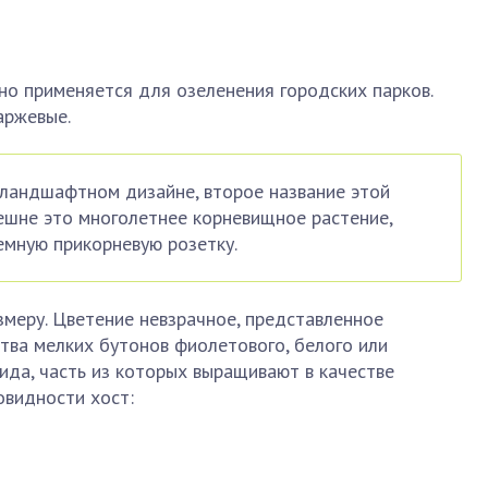
вно применяется для озеленения городских парков.
аржевые.
 ландшафтном дизайне, второе название этой
нешне это многолетнее корневищное растение,
емную прикорневую розетку.
змеру. Цветение невзрачное, представленное
тва мелких бутонов фиолетового, белого или
вида, часть из которых выращивают в качестве
овидности хост: