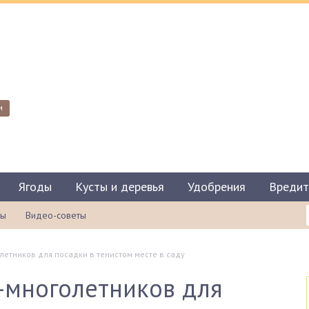
и
Ягоды
Кусты и деревья
Удобрения
Вредит
ты
Видео-советы
летников для посадки в тенистом месте в саду
-многолетников для