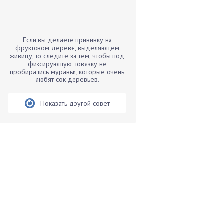
Бамбук
Банан
Барбарис
Если вы делаете прививку на
Бархатцы
фруктовом дереве, выделяющем
живицу, то следите за тем, чтобы под
Бегония
фиксирующую повязку не
пробирались муравьи, которые очень
Белые грибы
любят сок деревьев.
Бирючина
Бобовые
Показать другой совет
Боярышнык
Бруннера
Брусника
Бузина
Вазоны
Вешенки
Виноград
Вишня