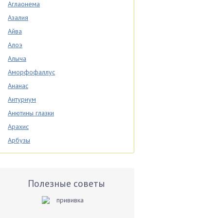
Аглаонема
Азалия
Айва
Алоэ
Алыча
Аморфофаллус
Ананас
Антуриум
Анютины глазки
Арахис
Арбузы
Аспарагус
Астры
Базилик
Полезные советы
Баклажаны
Бальзамин