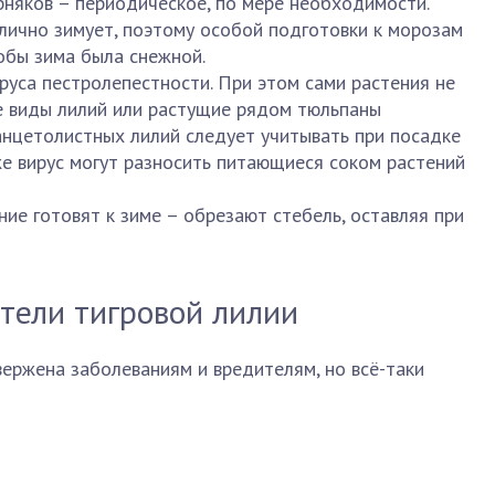
рняков – периодическое, по мере необходимости.
лично зимует, поэтому особой подготовки к морозам
тобы зима была снежной.
руса пестролепестности. При этом сами растения не
ие виды лилий или растущие рядом тюльпаны
анцетолистных лилий следует учитывать при посадке
же вирус могут разносить питающиеся соком растений
ние готовят к зиме – обрезают стебель, оставляя при
тели тигровой лилии
ержена заболеваниям и вредителям, но всё-таки