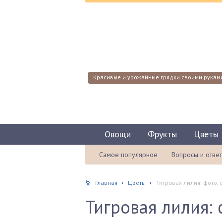
Красивые и урожайные грядки своими рукам
Овощи
Фрукты
Цветы
Самое популярное
Вопросы и отве
Главная
Цветы
Тигровая лилия: фото,
Тигровая лилия: 