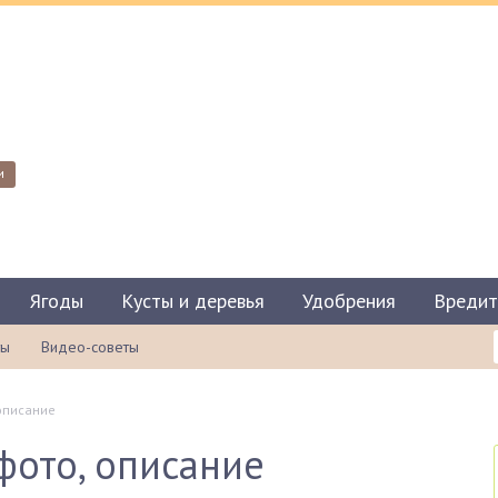
и
Ягоды
Кусты и деревья
Удобрения
Вредит
ты
Видео-советы
 описание
фото, описание