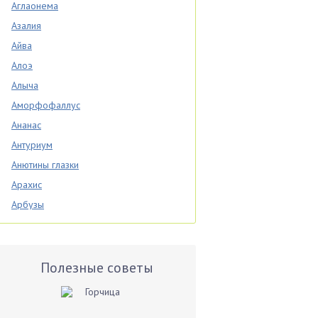
Аглаонема
Азалия
Айва
Алоэ
Алыча
Аморфофаллус
Ананас
Антуриум
Анютины глазки
Арахис
Арбузы
Аспарагус
Астры
Базилик
Полезные советы
Баклажаны
Бальзамин