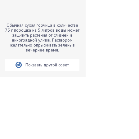
Бамбук
Банан
Барбарис
Обычная сухая горчица в количестве
Бархатцы
75 г порошка на 5 литров воды может
защитить растения от слизней и
Бегония
виноградной улитки. Раствором
желательно опрыскивать зелень в
Белые грибы
вечернее время.
Бирючина
Бобовые
Показать другой совет
Боярышнык
Бруннера
Брусника
Бузина
Вазоны
Вешенки
Виноград
Вишня