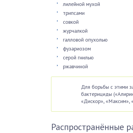
лилейной мухой
трипсами
совкой
журчалкой
галловой опухолью
фузариозом
серой гнилью
ржавчиной
Для борьбы с этими з
бактерициды («Алирин
«Дискор», «Максим», 
Распространённые р