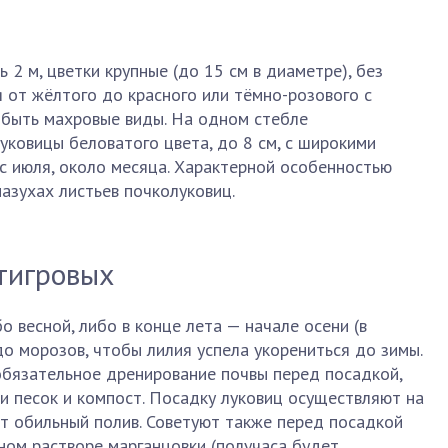
 2 м, цветки крупные (до 15 см в диаметре), без
я от жёлтого до красного или тёмно-розового с
 быть махровые виды. На одном стебле
уковицы беловатого цвета, до 8 см, с широкими
 с июля, около месяца. Характерной особенностью
пазухах листьев почколуковиц.
тигровых
 весной, либо в конце лета — начале осени (в
до морозов, чтобы лилия успела укорениться до зимы.
бязательное дренирование почвы перед посадкой,
и песок и компост. Посадку луковиц осуществляют на
ят обильный полив. Советуют также перед посадкой
ном растворе марганцовки (получаса будет