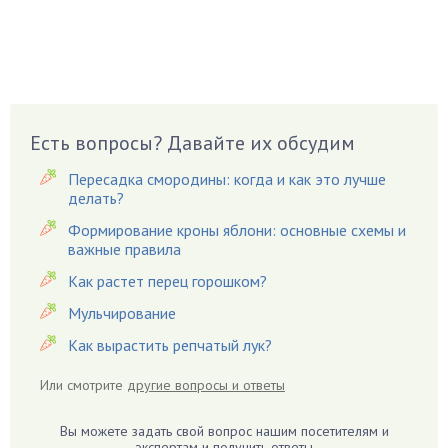
Вазоны
Вешенки
Виноград
Вишня
Вредители
Есть вопросы? Давайте их обсудим
Гардения
Пересадка смородины: когда и как это лучше
Гацания
делать?
Гвоздики
Формирование кроны яблони: основные схемы и
важные правила
Георгины
Герань
Как растет перец горошком?
Гиацинт
Мульчирование
Гибискус
Как вырастить репчатый лук?
Гиппеаструм
Или смотрите
другие вопросы и ответы
Гладиолусы
Глоксиния
Вы можете задать свой вопрос нашим посетителям и
Годжи
экспертам и получить ответы