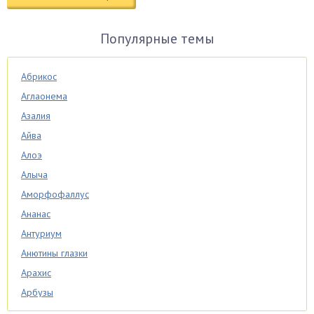
Популярные темы
Абрикос
Аглаонема
Азалия
Айва
Алоэ
Алыча
Аморфофаллус
Ананас
Антуриум
Анютины глазки
Арахис
Арбузы
Аспарагус