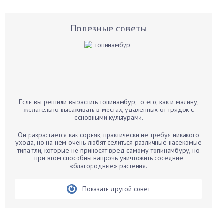
Астры
Базилик
Полезные советы
Баклажаны
Бальзамин
Бамбук
Банан
Барбарис
Если вы решили вырастить топинамбур, то его, как и малину,
Бархатцы
желательно высаживать в местах, удаленных от грядок с
основными культурами.
Бегония
Белые грибы
Он разрастается как сорняк, практически не требуя никакого
ухода, но на нем очень любят селиться различные насекомые
Бирючина
типа тли, которые не приносят вред самому топинамбуру, но
при этом способны напрочь уничтожить соседние
Бобовые
«благородные» растения.
Боярышнык
Бруннера
Показать другой совет
Брусника
Бузина