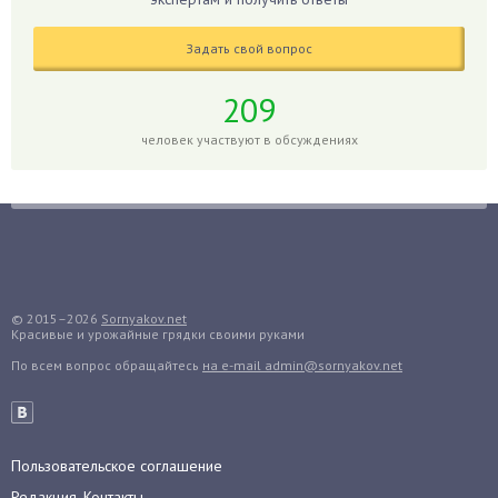
Голубика
Задать свой вопрос
Горох
Гортензия
209
Гранат
человек участвуют в обсуждениях
Грибы
Груша
Груши
Грядки
Гуава
Гузмания
© 2015–2026
Sornyakov.net
Красивые и урожайные грядки своими руками
Дайкон
По всем вопрос обращайтесь
на e-mail admin@sornyakov.net
Декабрист
Дельфиниум
Дендробиум
Денежное дерево
Пользовательское соглашение
Диффенбахия
Редакция, Контакты