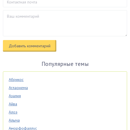
Популярные темы
Абрикос
Аглаонема
Азалия
Айва
Алоэ
Алыча
Аморфофаллус