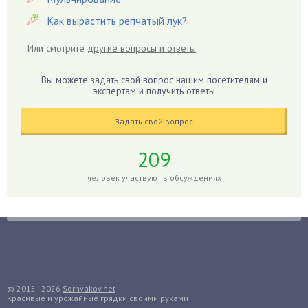
Гиацинт
Как вырастить репчатый лук?
Гибискус
Или смотрите
другие вопросы и ответы
Гиппеаструм
Гладиолусы
Вы можете задать свой вопрос нашим посетителям и
экспертам и получить ответы
Глоксиния
Годжи
Задать свой вопрос
Голубика
Горох
209
Гортензия
человек участвуют в обсуждениях
Гранат
Грибы
Груша
Груши
Грядки
Гуава
© 2015–2026
Sornyakov.net
Красивые и урожайные грядки своими руками
Гузмания