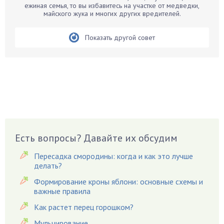
ежиная семья, то вы избавитесь на участке от медведки,
Бирючина
майского жука и многих других вредителей.
Бобовые
Показать другой совет
Боярышнык
Бруннера
Брусника
Бузина
Вазоны
Вешенки
Виноград
Есть вопросы? Давайте их обсудим
Вишня
Вредители
Пересадка смородины: когда и как это лучше
Гардения
делать?
Гацания
Формирование кроны яблони: основные схемы и
важные правила
Гвоздики
Как растет перец горошком?
Георгины
Герань
Мульчирование