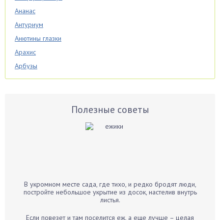
Ананас
Антуриум
Анютины глазки
Арахис
Арбузы
Аспарагус
Астры
Базилик
Полезные советы
Баклажаны
Бальзамин
Бамбук
Банан
Барбарис
В укромном месте сада, где тихо, и редко бродят люди,
Бархатцы
постройте небольшое укрытие из досок, настелив внутрь
листья.
Бегония
Белые грибы
Если повезет и там поселится еж, а еще лучше – целая