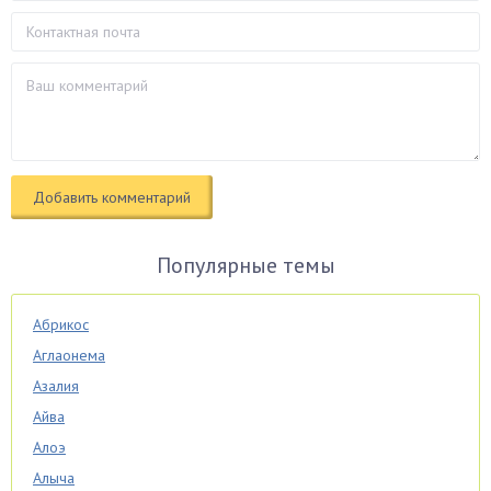
Популярные темы
Абрикос
Аглаонема
Азалия
Айва
Алоэ
Алыча