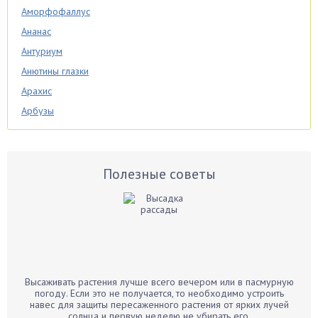
Аморфофаллус
Ананас
Антуриум
Анютины глазки
Арахис
Арбузы
Аспарагус
Астры
Базилик
Полезные советы
Баклажаны
Бальзамин
Бамбук
Банан
Барбарис
Высаживать растения лучше всего вечером или в пасмурную
Бархатцы
погоду. Если это не получается, то необходимо устроить
навес для защиты пересаженного растения от ярких лучей
Бегония
солнца и первую неделю не убирать его.