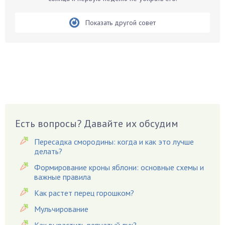
Белые грибы
Бирючина
Показать другой совет
Бобовые
Боярышнык
Бруннера
Брусника
Бузина
Вазоны
Вешенки
Есть вопросы? Давайте их обсудим
Виноград
Пересадка смородины: когда и как это лучше
Вишня
делать?
Вредители
Формирование кроны яблони: основные схемы и
важные правила
Гардения
Гацания
Как растет перец горошком?
Гвоздики
Мульчирование
Георгины