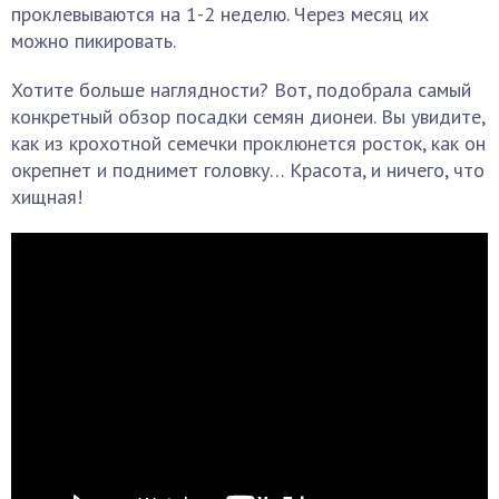
проклевываются на 1-2 неделю. Через месяц их
можно пикировать.
Хотите больше наглядности? Вот, подобрала самый
конкретный обзор посадки семян дионеи. Вы увидите,
как из крохотной семечки проклюнется росток, как он
окрепнет и поднимет головку… Красота, и ничего, что
хищная!