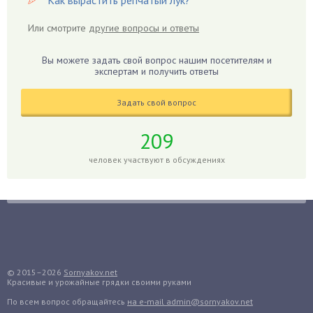
Как вырастить репчатый лук?
Герань
Или смотрите
другие вопросы и ответы
Гиацинт
Гибискус
Вы можете задать свой вопрос нашим посетителям и
Гиппеаструм
экспертам и получить ответы
Гладиолусы
Задать свой вопрос
Глоксиния
Годжи
209
Голубика
человек участвуют в обсуждениях
Горох
Гортензия
Гранат
Грибы
Груша
Груши
© 2015–2026
Sornyakov.net
Красивые и урожайные грядки своими руками
Грядки
По всем вопрос обращайтесь
на e-mail admin@sornyakov.net
Гуава