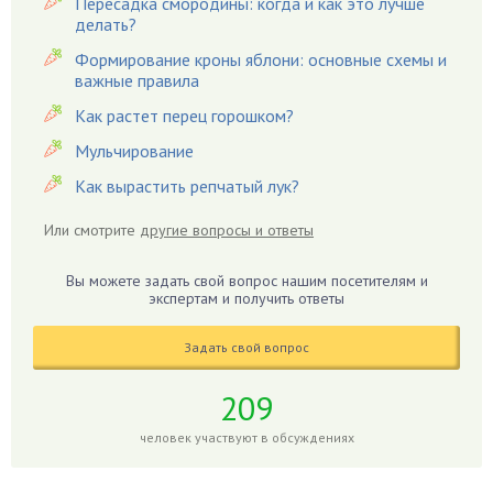
Пересадка смородины: когда и как это лучше
Гардения
делать?
Гацания
Формирование кроны яблони: основные схемы и
важные правила
Гвоздики
Как растет перец горошком?
Георгины
Герань
Мульчирование
Гиацинт
Как вырастить репчатый лук?
Гибискус
Или смотрите
другие вопросы и ответы
Гиппеаструм
Гладиолусы
Вы можете задать свой вопрос нашим посетителям и
экспертам и получить ответы
Глоксиния
Годжи
Задать свой вопрос
Голубика
Горох
209
Гортензия
человек участвуют в обсуждениях
Гранат
Грибы