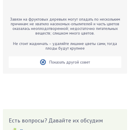
Банан
Барбарис
Завязи на фруктовых деревьях могут опадать по нескольким
Бархатцы
причинам: не хватило насекомых-опылителей и часть цветов
оказалась неоплодотворенной; недостаточно питательных
Бегония
веществ; слишком много цветов.
Белые грибы
Не стоит жадничать – удаляйте лишние цветы сами, тогда
Бирючина
плоды будут крупнее
Бобовые
Показать другой совет
Боярышнык
Бруннера
Брусника
Бузина
Вазоны
Вешенки
Виноград
Есть вопросы? Давайте их обсудим
Вишня
Вредители