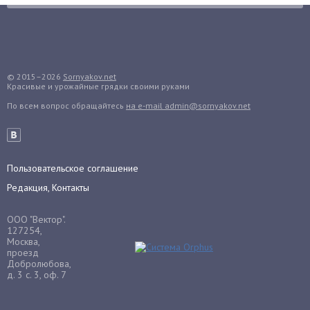
Груша
Груши
Грядки
Гуава
© 2015–2026
Sornyakov.net
Красивые и урожайные грядки своими руками
Гузмания
По всем вопрос обращайтесь
на e-mail admin@sornyakov.net
Дайкон
Декабрист
Дельфиниум
Пользовательское соглашение
Дендробиум
Редакция, Контакты
Денежное дерево
Диффенбахия
ООО "Вектор".
Драцена
127254,
Москва,
Дыня
проезд
Добролюбова,
Ежевика
д. 3 с. 3, оф. 7
Ежемалина
Ель