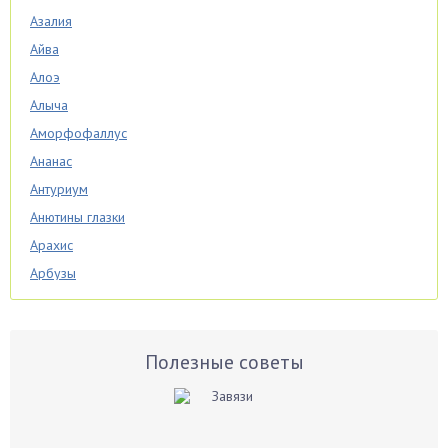
Азалия
Айва
Алоэ
Алыча
Аморфофаллус
Ананас
Антуриум
Анютины глазки
Арахис
Арбузы
Аспарагус
Астры
Базилик
Полезные советы
Баклажаны
Бальзамин
Бамбук