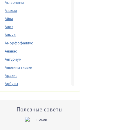
Аглаонема
Азалия
Айва
Алоэ
Алыча
Аморфофаллус
Ананас
Антуриум
Анютины глазки
Арахис
Арбузы
Аспарагус
Астры
Базилик
Полезные советы
Баклажаны
Бальзамин