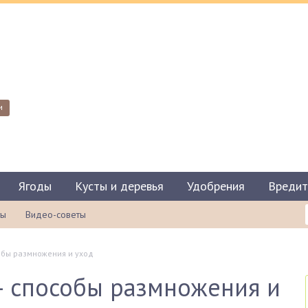
и
Ягоды
Кусты и деревья
Удобрения
Вредит
ты
Видео-советы
обы размножения и уход
— способы размножения и