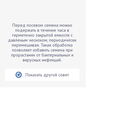
Бамбук
Банан
Барбарис
Перед посевом семена можно
Бархатцы
подержать в течение часа в
герметично закрытой емкости с
Бегония
давленым чесноком, периодически
перемешивая. Такая обработка
Белые грибы
позволяет избавить семена при
Бирючина
прорастании от бактериальных и
вирусных инфекций.
Бобовые
Боярышнык
Показать другой совет
Бруннера
Брусника
Бузина
Вазоны
Вешенки
Виноград
Вишня