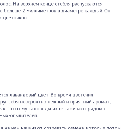
олос. На верхнем конце стебля распускаются
не больше 2 миллиметров в диаметре каждый. Он
х цветочков:
тся лавандовый цвет. Во время цветения
руг себя невероятно нежный и приятный аромат,
ых. Поэтому садоводы их высаживают рядом с
омых-опылителей.
ия на нем начинают созревать семена, которые потом