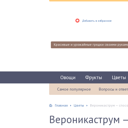
Добавить в избранное
Красивые и урожайные грядки своими рукам
Овощи
Фрукты
Цветы
Самое популярное
Вопросы и отве
Главная
Цветы
Вероникаструм — спос
Вероникаструм 