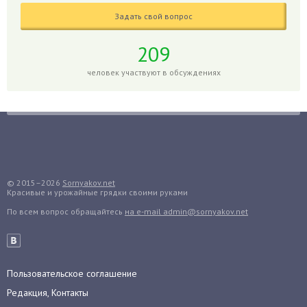
Годжи
Задать свой вопрос
Голубика
209
Горох
человек участвуют в обсуждениях
Гортензия
Гранат
Грибы
Груша
Груши
Грядки
© 2015–2026
Sornyakov.net
Гуава
Красивые и урожайные грядки своими руками
Гузмания
По всем вопрос обращайтесь
на e-mail admin@sornyakov.net
Дайкон
Декабрист
Дельфиниум
Пользовательское соглашение
Дендробиум
Редакция, Контакты
Денежное дерево