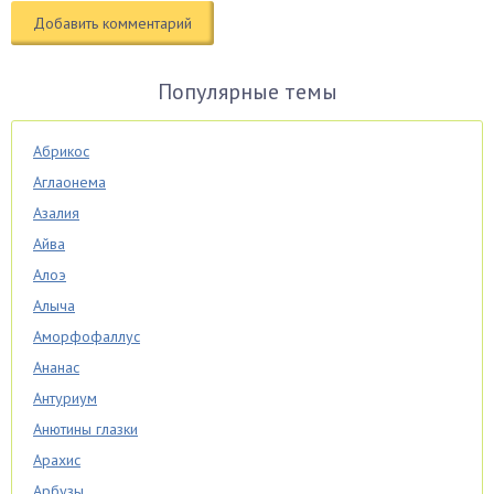
Популярные темы
Абрикос
Аглаонема
Азалия
Айва
Алоэ
Алыча
Аморфофаллус
Ананас
Антуриум
Анютины глазки
Арахис
Арбузы