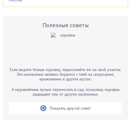
Аспарагус
Астры
Базилик
Полезные советы
Баклажаны
Бальзамин
Бамбук
Банан
Барбарис
Если видите божью коровку, переселяйте ее на свой участок.
Бархатцы
Эти насекомые активно борются с тлей на смородине,
крыжовнике и других кустах.
Бегония
Белые грибы
А муравейники лучше переносить в сад, поскольку муравьи
защищают тлю от других насекомых.
Бирючина
Бобовые
Показать другой совет
Боярышнык
Бруннера
Брусника