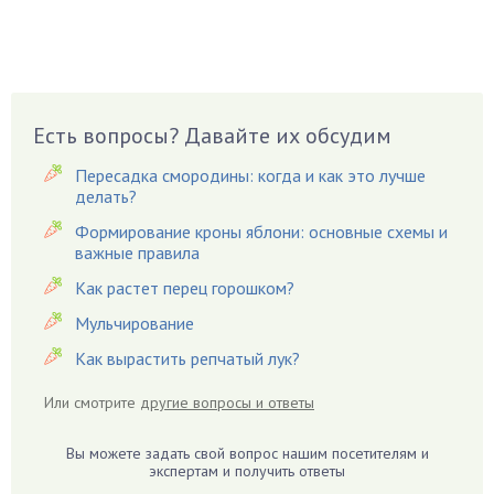
Бузина
Вазоны
Вешенки
Виноград
Есть вопросы? Давайте их обсудим
Вишня
Пересадка смородины: когда и как это лучше
Вредители
делать?
Гардения
Формирование кроны яблони: основные схемы и
Гацания
важные правила
Гвоздики
Как растет перец горошком?
Георгины
Мульчирование
Герань
Как вырастить репчатый лук?
Гиацинт
Гибискус
Или смотрите
другие вопросы и ответы
Гиппеаструм
Вы можете задать свой вопрос нашим посетителям и
Гладиолусы
экспертам и получить ответы
Глоксиния