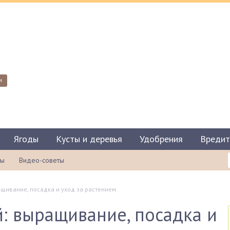
и
Ягоды
Кусты и деревья
Удобрения
Вредит
ты
Видео-советы
щивание, посадка и уход за растением
: выращивание, посадка и