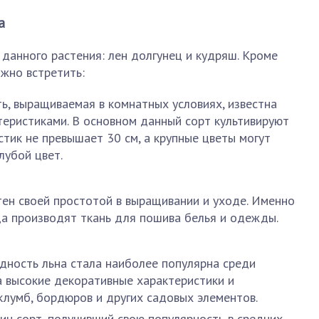
а
 данного растения: лен долгунец и кудряш. Кроме
ожно встретить:
ь, выращиваемая в комнатных условиях, известна
еристиками. В основном данный сорт культивируют
стик не превышает 30 см, а крупные цветы могут
лубой цвет.
тен своей простотой в выращивании и уходе. Именно
да производят ткань для пошива белья и одежды.
дность льна стала наиболее популярна среди
а высокие декоративные характеристики и
клумб, бордюров и других садовых элементов.
ин сорт, получивший свою популярность в средних