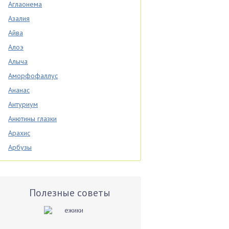
Аглаонема
Азалия
Айва
Алоэ
Алыча
Аморфофаллус
Ананас
Антуриум
Анютины глазки
Арахис
Арбузы
Аспарагус
Астры
Базилик
Полезные советы
Баклажаны
Бальзамин