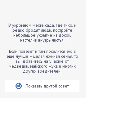
Бамбук
Банан
Барбарис
В укромном месте сада, где тихо, и
Бархатцы
редко бродят люди, постройте
небольшое укрытие из досок,
Бегония
настелив внутрь листья.
Белые грибы
Если повезет и там поселится еж, а
Бирючина
еще лучше – целая ежиная семья, то
вы избавитесь на участке от
Бобовые
медведки, майского жука и многих
других вредителей.
Боярышнык
Бруннера
Показать другой совет
Брусника
Бузина
Вазоны
Вешенки
Виноград
Вишня