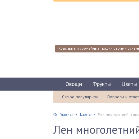
Красивые и урожайные грядки своими рукам
Овощи
Фрукты
Цветы
Самое популярное
Вопросы и отве
Главная
Цветы
Лен многолетний: выра
Лен многолетний