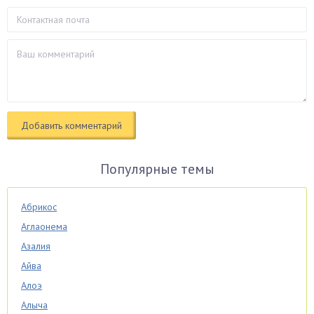
Популярные темы
Абрикос
Аглаонема
Азалия
Айва
Алоэ
Алыча