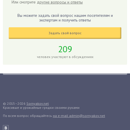
Или смотрите
другие вопросы и ответы
Герань
Гиацинт
Вы можете задать свой вопрос нашим посетителям и
экспертам и получить ответы
Гибискус
Гиппеаструм
Задать свой вопрос
Гладиолусы
Глоксиния
209
Годжи
человек участвуют в обсуждениях
Голубика
Горох
Гортензия
Гранат
Грибы
Груша
© 2015–2026
Sornyakov.net
Красивые и урожайные грядки своими руками
Груши
По всем вопрос обращайтесь
на e-mail admin@sornyakov.net
Грядки
Гуава