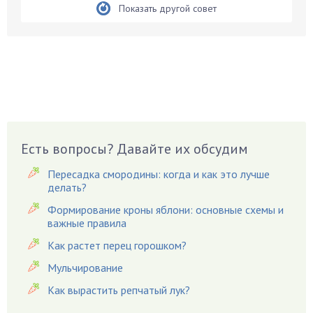
Показать другой совет
Белые грибы
Бирючина
Бобовые
Боярышнык
Бруннера
Брусника
Бузина
Есть вопросы? Давайте их обсудим
Вазоны
Вешенки
Пересадка смородины: когда и как это лучше
Виноград
делать?
Вишня
Формирование кроны яблони: основные схемы и
важные правила
Вредители
Как растет перец горошком?
Гардения
Гацания
Мульчирование
Гвоздики
Как вырастить репчатый лук?
Георгины