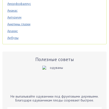
Аморфофаллус
Ананас
Антуриум
Анютины глазки
Арахис
Арбузы
Аспарагус
Астры
Базилик
Полезные советы
Баклажаны
Бальзамин
Бамбук
Банан
Барбарис
Не выпалывайте одуванчики под фруктовыми деревьями.
Бархатцы
Благодаря одуванчикам плоды созревают быстрее.
Бегония