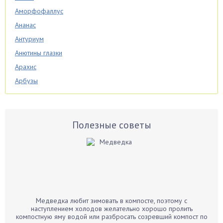
Аморфофаллус
Ананас
Антуриум
Анютины глазки
Арахис
Арбузы
Аспарагус
Астры
Базилик
Полезные советы
Баклажаны
Бальзамин
Бамбук
Банан
Барбарис
Медведка любит зимовать в компосте, поэтому с
Бархатцы
наступлением холодов желательно хорошо пролить
компостную яму водой или разбросать созревший компост по
Бегония