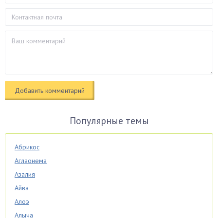
Популярные темы
Абрикос
Аглаонема
Азалия
Айва
Алоэ
Алыча