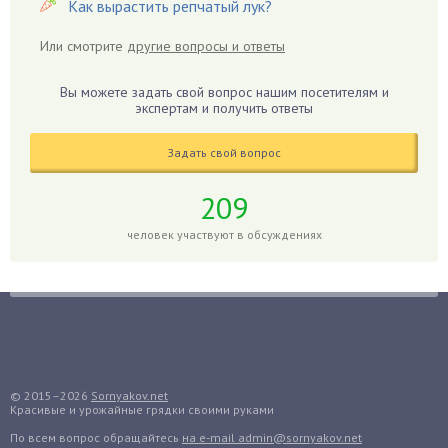
Как вырастить репчатый лук?
Герань
Или смотрите
другие вопросы и ответы
Гиацинт
Гибискус
Вы можете задать свой вопрос нашим посетителям и
Гиппеаструм
экспертам и получить ответы
Гладиолусы
Задать свой вопрос
Глоксиния
Годжи
209
Голубика
человек участвуют в обсуждениях
Горох
Гортензия
Гранат
Грибы
Груша
Груши
© 2015–2026
Sornyakov.net
Красивые и урожайные грядки своими руками
Грядки
По всем вопрос обращайтесь
на e-mail admin@sornyakov.net
Гуава