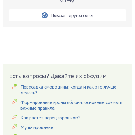
участку.
Белые грибы
Бирючина
Показать другой совет
Бобовые
Боярышнык
Бруннера
Брусника
Бузина
Вазоны
Вешенки
Есть вопросы? Давайте их обсудим
Виноград
Пересадка смородины: когда и как это лучше
Вишня
делать?
Вредители
Формирование кроны яблони: основные схемы и
важные правила
Гардения
Гацания
Как растет перец горошком?
Гвоздики
Мульчирование
Георгины