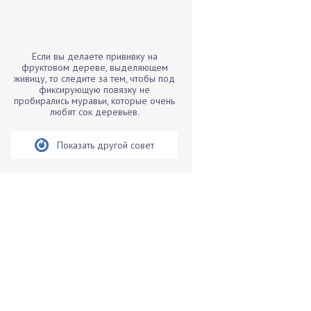
Бамбук
Банан
Барбарис
Если вы делаете прививку на
Бархатцы
фруктовом дереве, выделяющем
живицу, то следите за тем, чтобы под
Бегония
фиксирующую повязку не
пробирались муравьи, которые очень
Белые грибы
любят сок деревьев.
Бирючина
Бобовые
Показать другой совет
Боярышнык
Бруннера
Брусника
Бузина
Вазоны
Вешенки
Виноград
Вишня