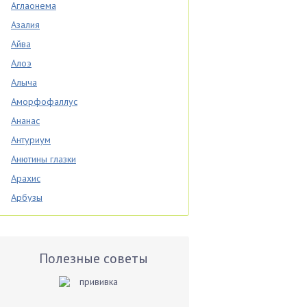
Аглаонема
Азалия
Айва
Алоэ
Алыча
Аморфофаллус
Ананас
Антуриум
Анютины глазки
Арахис
Арбузы
Аспарагус
Астры
Базилик
Полезные советы
Баклажаны
Бальзамин