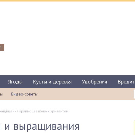
и
Ягоды
Кусты и деревья
Удобрения
Вредит
ты
Видео-советы
ращивания крупноцветковых хризантем
и и выращивания