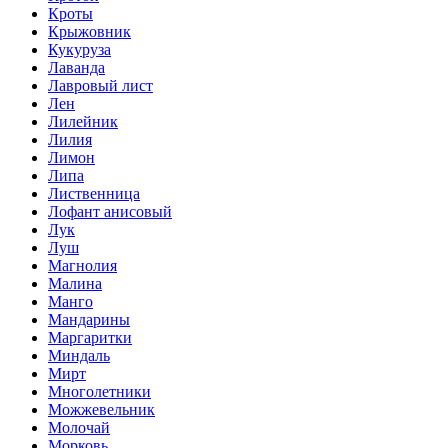
Кроты
Крыжовник
Кукуруза
Лаванда
Лавровый лист
Лен
Лилейник
Лилия
Лимон
Липа
Лиственница
Лофант анисовый
Лук
Луш
Магнолия
Малина
Манго
Мандарины
Маргаритки
Миндаль
Мирт
Многолетники
Можжевельник
Молочай
Морковь