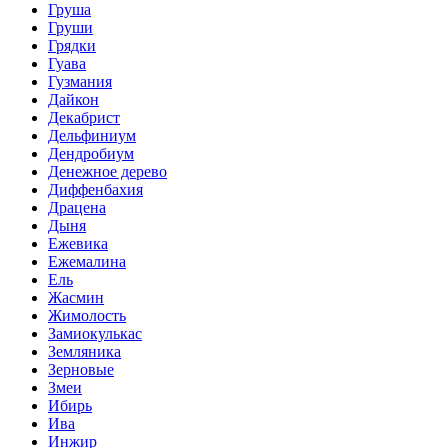
Груша
Груши
Грядки
Гуава
Гузмания
Дайкон
Декабрист
Дельфиниум
Дендробиум
Денежное дерево
Диффенбахия
Драцена
Дыня
Ежевика
Ежемалина
Ель
Жасмин
Жимолость
Замиокулькас
Земляника
Зерновые
Змеи
Ибирь
Ива
Инжир