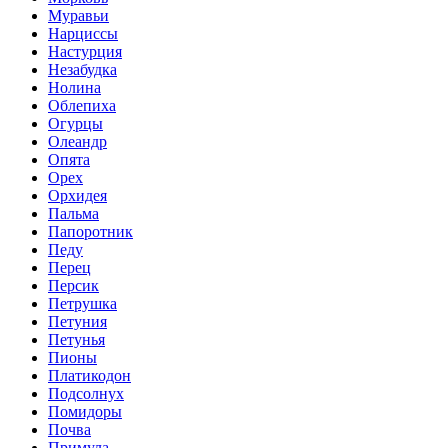
Муравьи
Нарциссы
Настурция
Незабудка
Нолина
Облепиха
Огурцы
Олеандр
Опята
Орех
Орхидея
Пальма
Папоротник
Педу
Перец
Персик
Петрушка
Петуния
Петунья
Пионы
Платикодон
Подсолнух
Помидоры
Почва
Примула