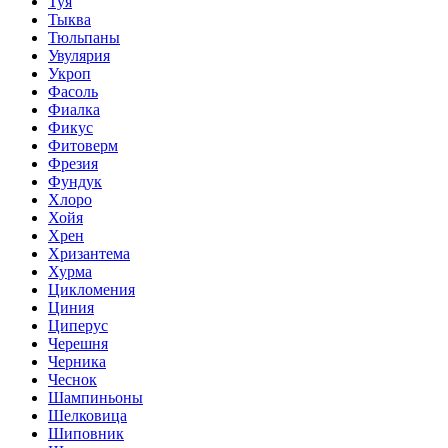
Туя
Тыква
Тюльпаны
Увулярия
Укроп
Фасоль
Фиалка
Фикус
Фитоверм
Фрезия
Фундук
Хлоро
Хойя
Хрен
Хризантема
Хурма
Цикломения
Циния
Циперус
Черешня
Черника
Чеснок
Шампиньоны
Шелковица
Шиповник