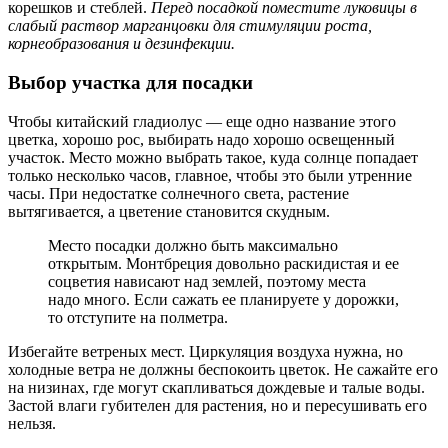
корешков и стеблей.
Перед посадкой поместите луковицы в
слабый раствор марганцовки для стимуляции роста,
корнеобразования и дезинфекции.
Выбор участка для посадки
Чтобы китайский гладиолус — еще одно название этого
цветка, хорошо рос, выбирать надо хорошо освещенный
участок. Место можно выбрать такое, куда солнце попадает
только несколько часов, главное, чтобы это были утренние
часы. При недостатке солнечного света, растение
вытягивается, а цветение становится скудным.
Место посадки должно быть максимально
открытым. Монтбреция довольно раскидистая и ее
соцветия нависают над землей, поэтому места
надо много. Если сажать ее планируете у дорожки,
то отступите на полметра.
Избегайте ветреных мест. Циркуляция воздуха нужна, но
холодные ветра не должны беспокоить цветок. Не сажайте его
на низинах, где могут скапливаться дождевые и талые воды.
Застой влаги губителен для растения, но и пересушивать его
нельзя.