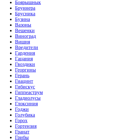
Боярышнык
Бруннера
Брусника
Бузина
Вазоны
Вешенки
Виноград
Вишня
Вредители
Гардения
Гацания
Гвоздики
Георгины
Герань
Гиацинт
Гибискус
Гиппеаструм
Гладиолусы
Глоксиния
Годжи
Голубика
Горох
Гортензия
Гранат
Грибы