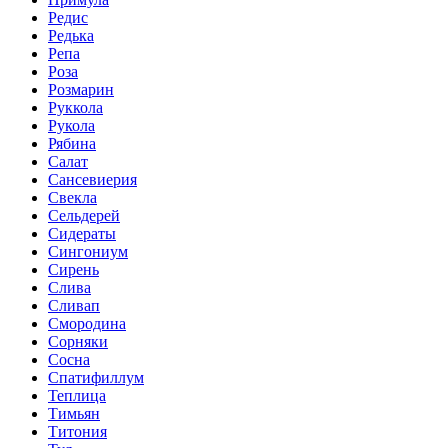
Редис
Редька
Репа
Роза
Розмарин
Руккола
Рукола
Рябина
Салат
Сансевиерия
Свекла
Сельдерей
Сидераты
Сингониум
Сирень
Слива
Сливап
Смородина
Сорняки
Сосна
Спатифиллум
Теплица
Тимьян
Титония