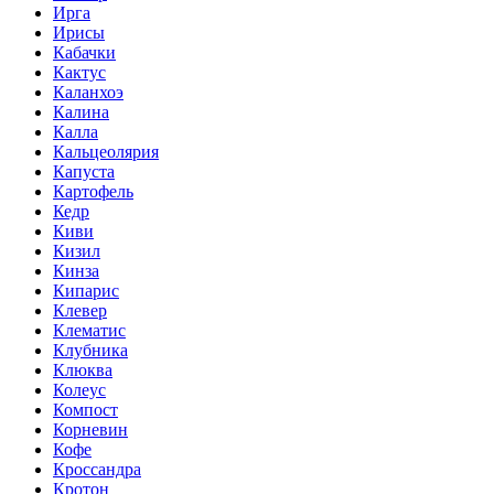
Ирга
Ирисы
Кабачки
Кактус
Каланхоэ
Калина
Калла
Кальцеолярия
Капуста
Картофель
Кедр
Киви
Кизил
Кинза
Кипарис
Клевер
Клематис
Клубника
Клюква
Колеус
Компост
Корневин
Кофе
Кроссандра
Кротон