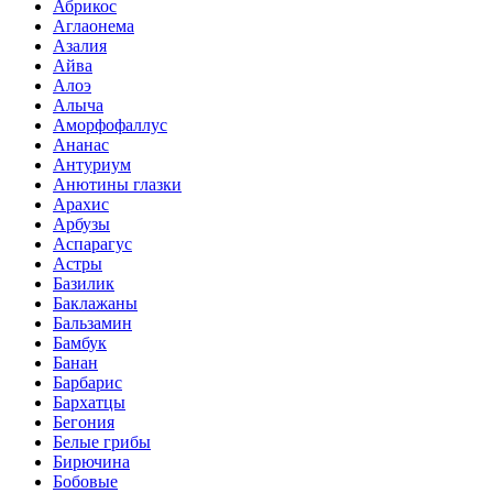
Абрикос
Аглаонема
Азалия
Айва
Алоэ
Алыча
Аморфофаллус
Ананас
Антуриум
Анютины глазки
Арахис
Арбузы
Аспарагус
Астры
Базилик
Баклажаны
Бальзамин
Бамбук
Банан
Барбарис
Бархатцы
Бегония
Белые грибы
Бирючина
Бобовые