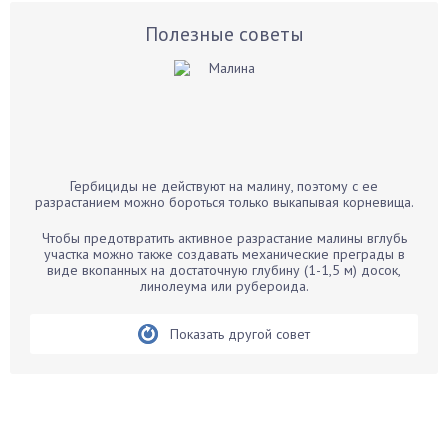
Астры
Базилик
Полезные советы
Баклажаны
Бальзамин
Бамбук
Банан
Барбарис
Гербициды не действуют на малину, поэтому с ее
Бархатцы
разрастанием можно бороться только выкапывая корневища.
Бегония
Чтобы предотвратить активное разрастание малины вглубь
Белые грибы
участка можно также создавать механические преграды в
виде вкопанных на достаточную глубину (1-1,5 м) досок,
Бирючина
линолеума или рубероида.
Бобовые
Показать другой совет
Боярышнык
Бруннера
Брусника
Бузина