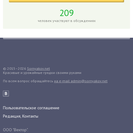
Голубика
Горох
209
Гортензия
человек участвуют в обсуждениях
Гранат
Грибы
Груша
Груши
Грядки
Гуава
© 2015–2026
Sornyakov.net
Красивые и урожайные грядки своими руками
Гузмания
По всем вопрос обращайтесь
на e-mail admin@sornyakov.net
Дайкон
Декабрист
Дельфиниум
Пользовательское соглашение
Дендробиум
Редакция, Контакты
Денежное дерево
Диффенбахия
ООО "Вектор".