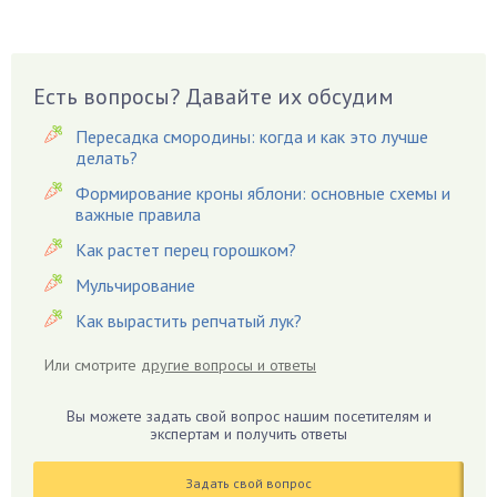
Вазоны
Вешенки
Виноград
Есть вопросы? Давайте их обсудим
Вишня
Вредители
Пересадка смородины: когда и как это лучше
Гардения
делать?
Гацания
Формирование кроны яблони: основные схемы и
важные правила
Гвоздики
Как растет перец горошком?
Георгины
Герань
Мульчирование
Гиацинт
Как вырастить репчатый лук?
Гибискус
Или смотрите
другие вопросы и ответы
Гиппеаструм
Гладиолусы
Вы можете задать свой вопрос нашим посетителям и
экспертам и получить ответы
Глоксиния
Годжи
Задать свой вопрос