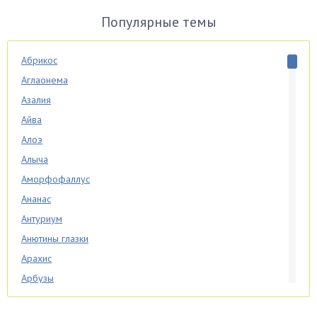
Популярные темы
Абрикос
Аглаонема
Азалия
Айва
Алоэ
Алыча
Аморфофаллус
Ананас
Антуриум
Анютины глазки
Арахис
Арбузы
Аспарагус