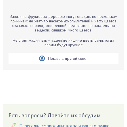
Банан
Барбарис
Завязи на фруктовых деревьях могут опадать по нескольким
Бархатцы
причинам: не хватило насекомых-опылителей и часть цветов
оказалась неоплодотворенной; недостаточно питательных
Бегония
веществ; слишком много цветов.
Белые грибы
Не стоит жадничать – удаляйте лишние цветы сами, тогда
Бирючина
плоды будут крупнее
Бобовые
Показать другой совет
Боярышнык
Бруннера
Брусника
Бузина
Вазоны
Вешенки
Виноград
Есть вопросы? Давайте их обсудим
Вишня
Вредители
Пересадка смородины: когда и как это лучше