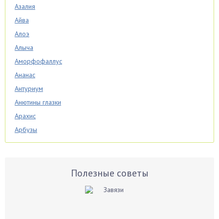
Азалия
Айва
Алоэ
Алыча
Аморфофаллус
Ананас
Антуриум
Анютины глазки
Арахис
Арбузы
Аспарагус
Астры
Базилик
Полезные советы
Баклажаны
Бальзамин
Бамбук