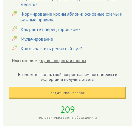
Гардения
делать?
Гацания
Формирование кроны яблони: основные схемы и
важные правила
Гвоздики
Как растет перец горошком?
Георгины
Герань
Мульчирование
Гиацинт
Как вырастить репчатый лук?
Гибискус
Или смотрите
другие вопросы и ответы
Гиппеаструм
Гладиолусы
Вы можете задать свой вопрос нашим посетителям и
экспертам и получить ответы
Глоксиния
Годжи
Задать свой вопрос
Голубика
Горох
209
Гортензия
человек участвуют в обсуждениях
Гранат
Грибы