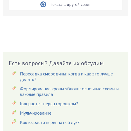
Бобовые
Показать другой совет
Боярышнык
Бруннера
Брусника
Бузина
Вазоны
Вешенки
Виноград
Есть вопросы? Давайте их обсудим
Вишня
Пересадка смородины: когда и как это лучше
Вредители
делать?
Гардения
Формирование кроны яблони: основные схемы и
Гацания
важные правила
Гвоздики
Как растет перец горошком?
Георгины
Мульчирование
Герань
Как вырастить репчатый лук?
Гиацинт