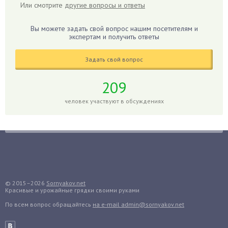
Гибискус
Или смотрите
другие вопросы и ответы
Гиппеаструм
Вы можете задать свой вопрос нашим посетителям и
Гладиолусы
экспертам и получить ответы
Глоксиния
Годжи
Задать свой вопрос
Голубика
209
Горох
человек участвуют в обсуждениях
Гортензия
Гранат
Грибы
Груша
Груши
Грядки
© 2015–2026
Sornyakov.net
Гуава
Красивые и урожайные грядки своими руками
Гузмания
По всем вопрос обращайтесь
на e-mail admin@sornyakov.net
Дайкон