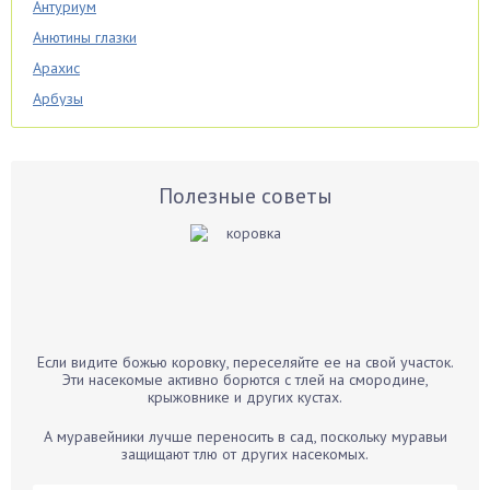
Антуриум
Анютины глазки
Арахис
Арбузы
Аспарагус
Астры
Базилик
Полезные советы
Баклажаны
Бальзамин
Бамбук
Банан
Барбарис
Если видите божью коровку, переселяйте ее на свой участок.
Бархатцы
Эти насекомые активно борются с тлей на смородине,
крыжовнике и других кустах.
Бегония
Белые грибы
А муравейники лучше переносить в сад, поскольку муравьи
защищают тлю от других насекомых.
Бирючина