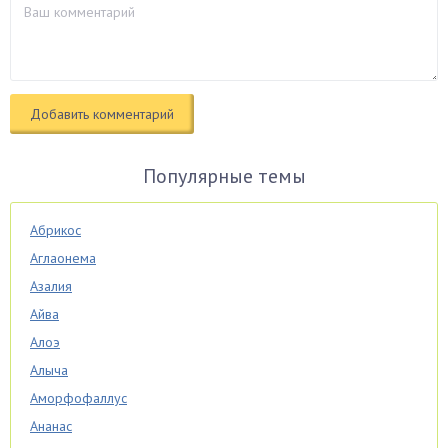
Популярные темы
Абрикос
Аглаонема
Азалия
Айва
Алоэ
Алыча
Аморфофаллус
Ананас