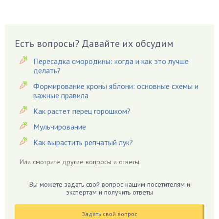
Бруннера
Брусника
Бузина
Есть вопросы? Давайте их обсудим
Вазоны
Вешенки
Пересадка смородины: когда и как это лучше
Виноград
делать?
Вишня
Формирование кроны яблони: основные схемы и
важные правила
Вредители
Как растет перец горошком?
Гардения
Гацания
Мульчирование
Гвоздики
Как вырастить репчатый лук?
Георгины
Или смотрите
другие вопросы и ответы
Герань
Гиацинт
Вы можете задать свой вопрос нашим посетителям и
экспертам и получить ответы
Гибискус
Гиппеаструм
Задать свой вопрос