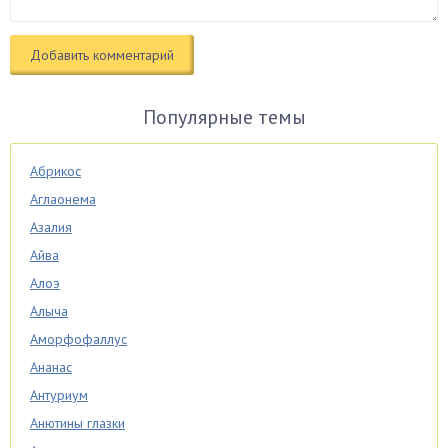
Популярные темы
Абрикос
Аглаонема
Азалия
Айва
Алоэ
Алыча
Аморфофаллус
Ананас
Антуриум
Анютины глазки