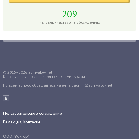
Гладиолусы
Глоксиния
209
Годжи
человек участвуют в обсуждениях
Голубика
Горох
Гортензия
Гранат
Грибы
Груша
© 2015–2026
Sornyakov.net
Красивые и урожайные грядки своими руками
Груши
По всем вопрос обращайтесь
на e-mail admin@sornyakov.net
Грядки
Гуава
Гузмания
Пользовательское соглашение
Дайкон
Редакция, Контакты
Декабрист
Дельфиниум
ООО "Вектор".