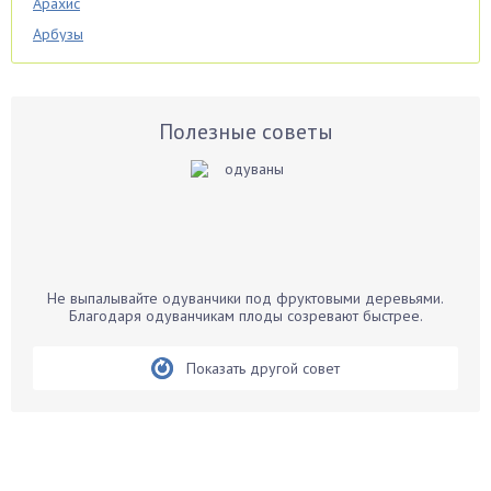
Арахис
Арбузы
Аспарагус
Астры
Базилик
Полезные советы
Баклажаны
Бальзамин
Бамбук
Банан
Барбарис
Не выпалывайте одуванчики под фруктовыми деревьями.
Бархатцы
Благодаря одуванчикам плоды созревают быстрее.
Бегония
Показать другой совет
Белые грибы
Бирючина
Бобовые
Боярышнык