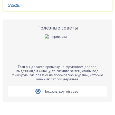
Арбузы
Аспарагус
Астры
Базилик
Полезные советы
Баклажаны
Бальзамин
Бамбук
Банан
Барбарис
Если вы делаете прививку на фруктовом дереве,
Бархатцы
выделяющем живицу, то следите за тем, чтобы под
фиксирующую повязку не пробирались муравьи, которые
Бегония
очень любят сок деревьев.
Белые грибы
Бирючина
Показать другой совет
Бобовые
Боярышнык
Бруннера