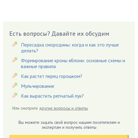
Брусника
Бузина
Вазоны
Вешенки
Есть вопросы? Давайте их обсудим
Виноград
Пересадка смородины: когда и как это лучше
Вишня
делать?
Вредители
Формирование кроны яблони: основные схемы и
важные правила
Гардения
Гацания
Как растет перец горошком?
Гвоздики
Мульчирование
Георгины
Как вырастить репчатый лук?
Герань
Или смотрите
другие вопросы и ответы
Гиацинт
Гибискус
Вы можете задать свой вопрос нашим посетителям и
Гиппеаструм
экспертам и получить ответы
Гладиолусы