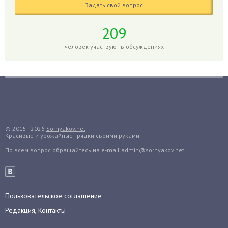
Задать свой вопрос
Глоксиния
Годжи
209
Голубика
человек участвуют в обсуждениях
Горох
Гортензия
Гранат
Грибы
Груша
Груши
© 2015–2026
Sornyakov.net
Красивые и урожайные грядки своими руками
Грядки
По всем вопрос обращайтесь
на e-mail admin@sornyakov.net
Гуава
Гузмания
Дайкон
Декабрист
Пользовательское соглашение
Дельфиниум
Редакция, Контакты
Дендробиум